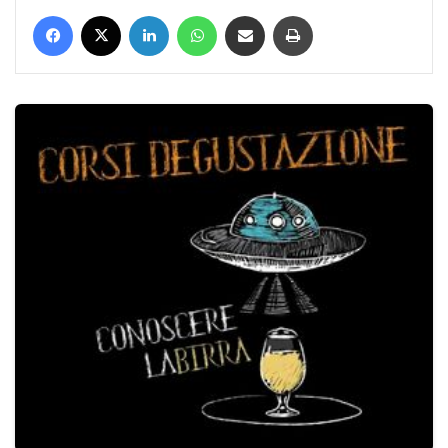
Facebook
X
LinkedIn
WhatsApp
Condividi via mail
Stampa