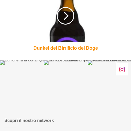
Birrificio
del
Doge
Dunkel del Birrificio del Doge
Scopri il nostro network