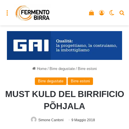
Menu
Vedi il carrello
Accedi
Cambia
C
Home
/
Birre degustate
/
Birre estoni
Birre degustate
Birre estoni
MUST KULD DEL BIRRIFICIO
PÕHJALA
Simone Cantoni
9 Maggio 2018