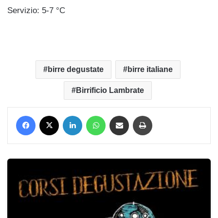
Servizio: 5-7 °C
birre degustate
birre italiane
Birrificio Lambrate
Facebook
X
LinkedIn
WhatsApp
Condividi via mail
Stampa