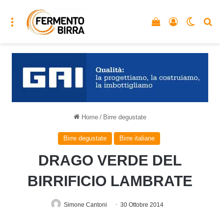
Menu
Vedi il carrello
Accedi
Cambia
C
Home
/
Birre degustate
Birre degustate
Birre italiane
DRAGO VERDE DEL
BIRRIFICIO LAMBRATE
Simone Cantoni
30 Ottobre 2014