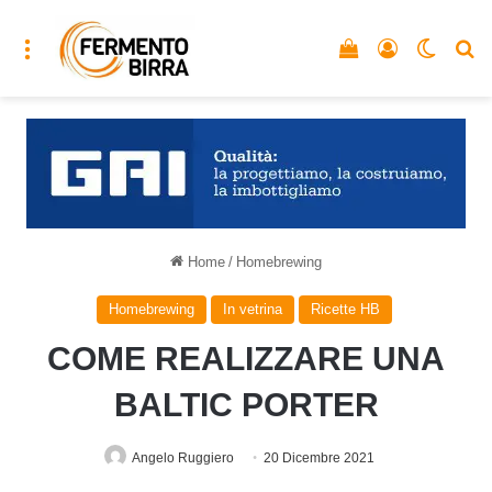
Menu
Vedi il carrello
Accedi
Cambia
C
Home
/
Homebrewing
Homebrewing
In vetrina
Ricette HB
COME REALIZZARE UNA
BALTIC PORTER
Angelo Ruggiero
20 Dicembre 2021