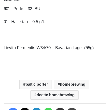
60’ – Perle – 32 IBU
0’ – Hallertau – 0,5 g/L
Lievito Fermentis W34/70 – Bavarian Lager (55g)
baltic porter
homebrewing
ricette homebrewing
Facebook
X
LinkedIn
WhatsApp
Condividi via mail
Stampa