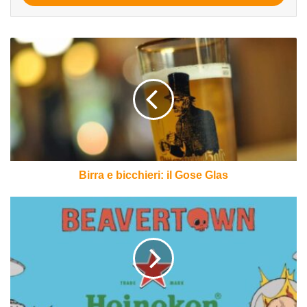
Birra
e
bicchieri:
il
Gose
Glas
Birra e bicchieri: il Gose Glas
Beer
news:
Beavertown
vende
ad
Heineken