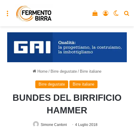
Menu
Vedi il carrello
Accedi
Cambia
C
Home
/
Birre degustate
/
Birre italiane
Birre degustate
Birre italiane
BUNDES DEL BIRRIFICIO
HAMMER
Simone Cantoni
4 Luglio 2018