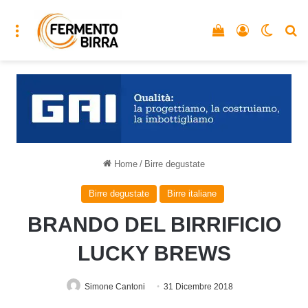
Menu
Vedi il carrello
Accedi
Cambia
C
Home
/
Birre degustate
Birre degustate
Birre italiane
BRANDO DEL BIRRIFICIO
LUCKY BREWS
Simone Cantoni
31 Dicembre 2018