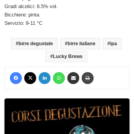
Gradi alcolici: 6.5% vol.
Bicchiere: pinta
Servizio: 9-11 °C
birre degustate
birre italiane
ipa
Lucky Brews
Facebook
X
LinkedIn
WhatsApp
Condividi via mail
Stampa