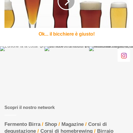
giusto!
Ok... il bicchiere è giusto!
Scopri il nostro network
Fermento Birra
/
Shop
/
Magazine
/
Corsi di
degustazione
/
Corsi di homebrewing
/
Birraio