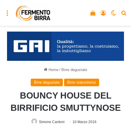
Menu
Vedi il carrello
Accedi
Cambia
C
Home
/
Birre degustate
Birre degustate
Birre statunitensi
BOUNCY HOUSE DEL
BIRRIFICIO SMUTTYNOSE
Simone Cantoni
10 Marzo 2016