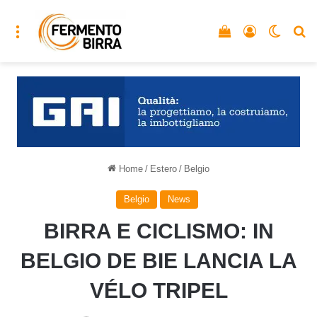
Menu
Vedi il carrello
Accedi
Cambia
C
Home
/
Estero
/
Belgio
Belgio
News
BIRRA E CICLISMO: IN
BELGIO DE BIE LANCIA LA
VÉLO TRIPEL