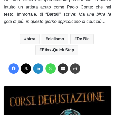
intuito un artista acuto come Paolo Conte: che nel
testo, immortale, di “Bartali” scrive:
Ma una birra fa
gola di più, in questo giorno appiccicoso di caucciù…
birra
ciclismo
De Bie
Etixx-Quick Step
Facebook
X
LinkedIn
WhatsApp
Condividi via mail
Stampa