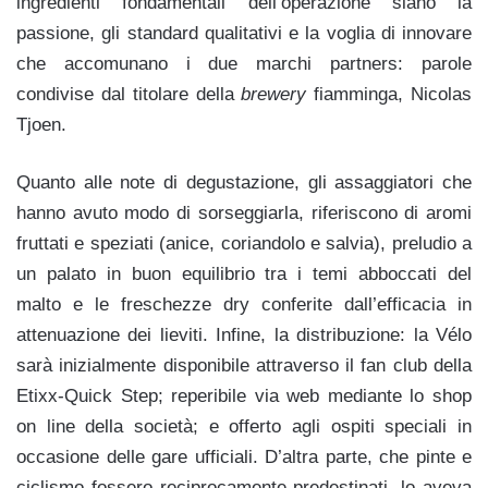
ingredienti fondamentali dell’operazione siano la
passione, gli standard qualitativi e la voglia di innovare
che accomunano i due marchi partners: parole
condivise dal titolare della
brewery
fiamminga, Nicolas
Tjoen.
Quanto alle note di degustazione, gli assaggiatori che
hanno avuto modo di sorseggiarla, riferiscono di aromi
fruttati e speziati (anice, coriandolo e salvia), preludio a
un palato in buon equilibrio tra i temi abboccati del
malto e le freschezze dry conferite dall’efficacia in
attenuazione dei lieviti. Infine, la distribuzione: la Vélo
sarà inizialmente disponibile attraverso il fan club della
Etixx-Quick Step; reperibile via web mediante lo shop
on line della società; e offerto agli ospiti speciali in
occasione delle gare ufficiali. D’altra parte, che pinte e
ciclismo fossero reciprocamente predestinati, lo aveva