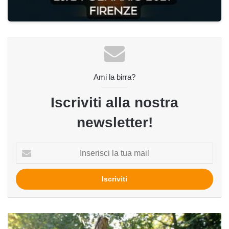
Ami la birra?
Iscriviti alla nostra
newsletter!
Inserisci
la
tua
mail
Pellegrinaggi
birrari: