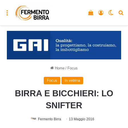
Menu
Vedi il carrello
Accedi
Cambia
C
Home
/
Focus
Focus
In vetrina
BIRRA E BICCHIERI: LO
SNIFTER
Fermento Birra
13 Maggio 2016