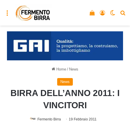
Menu
Vedi il carrello
Accedi
Cambia
C
Home
/
News
News
BIRRA DELL’ANNO 2011: I
VINCITORI
Fermento Birra
19 Febbraio 2011