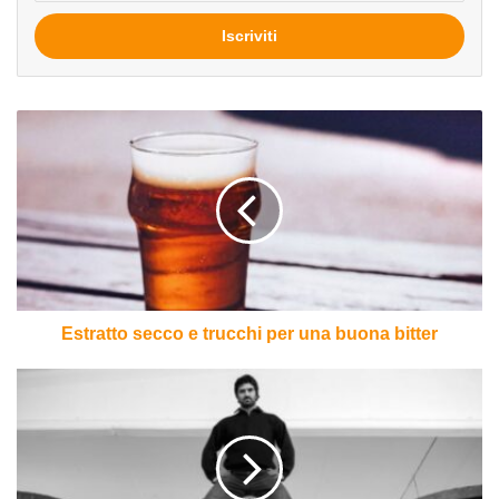
tua
mail
Estratto
secco
e
trucchi
per
una
buona
bitter
Estratto secco e trucchi per una buona bitter
Birra
in
botte:
Birrificio
del
Ducato