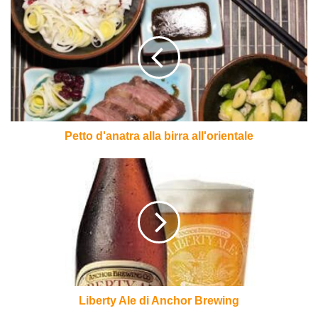
Petto
d'anatra
alla
birra
all'orientale
Petto d'anatra alla birra all'orientale
Liberty
Ale
di
Anchor
Brewing
Liberty Ale di Anchor Brewing