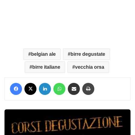
belgian ale
birre degustate
birre italiane
vecchia orsa
Facebook
X
LinkedIn
WhatsApp
Condividi via mail
Stampa