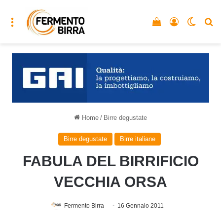
Menu
Vedi il carrello
Accedi
Cambia
C
Home
/
Birre degustate
Birre degustate
Birre italiane
FABULA DEL BIRRIFICIO
VECCHIA ORSA
Fermento Birra
16 Gennaio 2011