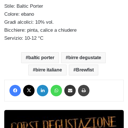
Stile: Baltic Porter
Colore: ebano
Gradi alcolici: 10% vol.
Bicchiere: pinta, calice a chiudere
Servizio: 10-12 °C
baltic porter
birre degustate
birre italiane
Brewfist
Facebook
X
LinkedIn
WhatsApp
Condividi via mail
Stampa