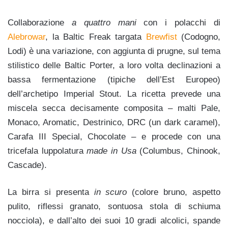
Collaborazione
a quattro mani
con i polacchi di
Alebrowar
, la Baltic Freak targata
Brewfist
(Codogno,
Lodi) è una variazione, con aggiunta di prugne, sul tema
stilistico delle Baltic Porter, a loro volta declinazioni a
bassa fermentazione (tipiche dell’Est Europeo)
dell’archetipo Imperial Stout. La ricetta prevede una
miscela secca decisamente composita – malti Pale,
Monaco, Aromatic, Destrinico, DRC (un dark caramel),
Carafa III Special, Chocolate – e procede con una
tricefala luppolatura
made in Usa
(Columbus, Chinook,
Cascade).
La birra si presenta
in scuro
(colore bruno, aspetto
pulito, riflessi granato, sontuosa stola di schiuma
nocciola), e dall’alto dei suoi 10 gradi alcolici, spande