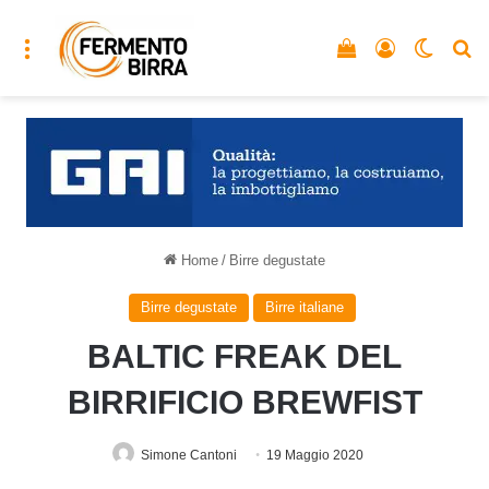
Menu
Vedi il carrello
Accedi
Cambia
C
Home
/
Birre degustate
Birre degustate
Birre italiane
BALTIC FREAK DEL
BIRRIFICIO BREWFIST
Simone Cantoni
19 Maggio 2020