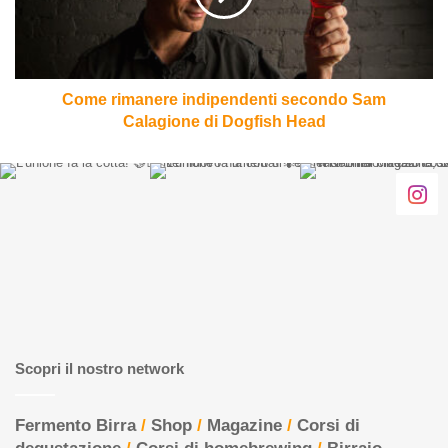
Calagione
di
Dogfish
Head
Come rimanere indipendenti secondo Sam
Calagione di Dogfish Head
Scopri il nostro network
Fermento Birra
/
Shop
/
Magazine
/
Corsi di