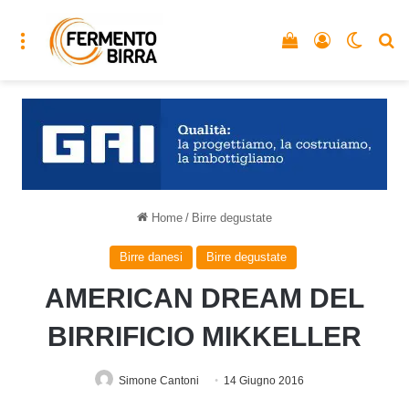
Menu
Vedi il carrello
Accedi
Cambia
C
Home
/
Birre degustate
Birre danesi
Birre degustate
AMERICAN DREAM DEL
BIRRIFICIO MIKKELLER
Simone Cantoni
14 Giugno 2016