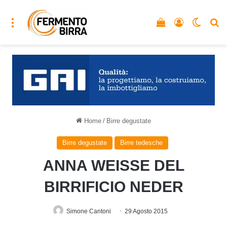
Menu
Vedi il carrello
Accedi
Cambia
C
Home
/
Birre degustate
Birre degustate
Birre tedesche
ANNA WEISSE DEL
BIRRIFICIO NEDER
Simone Cantoni
29 Agosto 2015