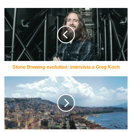
Stone
Brewing
evolution:
intervista
a
Greg
Koch
Stone Brewing evolution: intervista a Greg Koch
Birra
in
campania:
istantanea
del
fermento
birrario