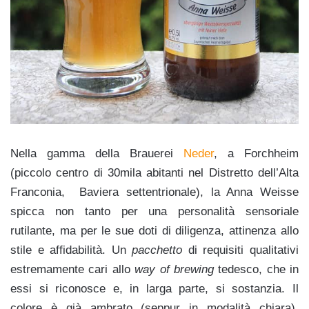
Nella gamma della Brauerei
Neder
, a Forchheim
(piccolo centro di 30mila abitanti nel Distretto dell’Alta
Franconia, Baviera settentrionale), la Anna Weisse
spicca non tanto per una personalità sensoriale
rutilante, ma per le sue doti di diligenza, attinenza allo
stile e affidabilità. Un
pacchetto
di requisiti qualitativi
estremamente cari allo
way of brewing
tedesco, che in
essi si riconosce e, in larga parte, si sostanzia. Il
colore è già ambrato (seppur in modalità chiara),