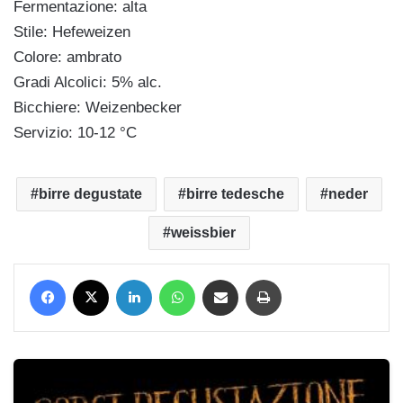
Fermentazione: alta
Stile: Hefeweizen
Colore: ambrato
Gradi Alcolici: 5% alc.
Bicchiere: Weizenbecker
Servizio: 10-12 °C
birre degustate
birre tedesche
neder
weissbier
Facebook
X
LinkedIn
WhatsApp
Condividi via mail
Stampa