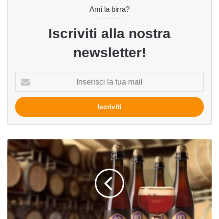
Ami la birra?
Iscriviti alla nostra
newsletter!
Inserisci
la
tua
mail
Hall
of
Fame.
Capitolo
XVII.
Trappe
Quadrupel
e