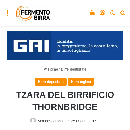
Menu
Vedi il carrello
Accedi
Cambia
C
Home
/
Birre degustate
Birre degustate
Birre inglesi
TZARA DEL BIRRIFICIO
THORNBRIDGE
Simone Cantoni
25 Ottobre 2016