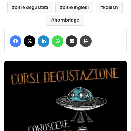
birre degustate
birre inglesi
koelsh
thornbridge
Facebook
X
LinkedIn
WhatsApp
Condividi via mail
Stampa