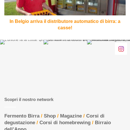
di
birra:
a
casse!
In Belgio arriva il distributore automatico di birra: a
casse!
Scopri il nostro network
Fermento Birra
/
Shop
/
Magazine
/
Corsi di
degustazione
/
Corsi di homebrewing
/
Birraio
dell’Anno