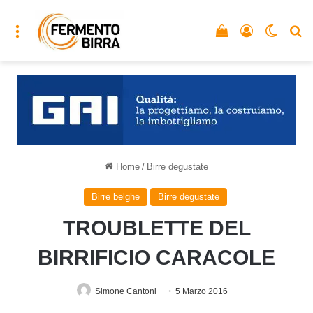
Menu
Vedi il carrello
Accedi
Cambia
C
Home
/
Birre degustate
Birre belghe
Birre degustate
TROUBLETTE DEL
BIRRIFICIO CARACOLE
Simone Cantoni
5 Marzo 2016