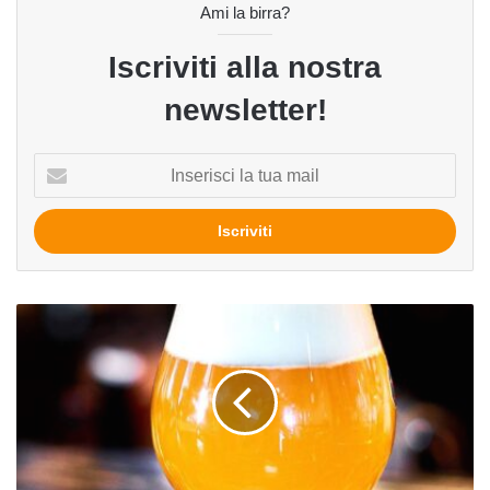
Ami la birra?
Iscriviti alla nostra
newsletter!
Inserisci
la
tua
mail
Fare
la
birra
in
casa:
ricetta
di
una