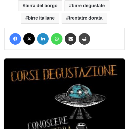
birra del borgo
birre degustate
birre italiane
trentatre dorata
Facebook
X
LinkedIn
WhatsApp
Condividi via mail
Stampa