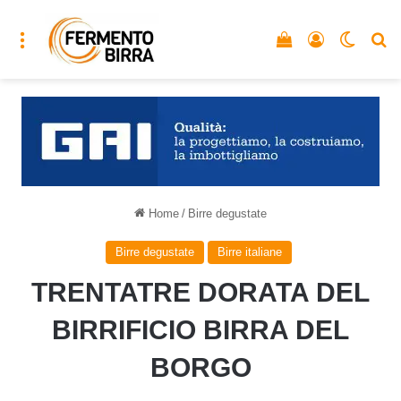
Menu
Vedi il carrello
Accedi
Cambia
C
Home
/
Birre degustate
Birre degustate
Birre italiane
TRENTATRE DORATA DEL
BIRRIFICIO BIRRA DEL
BORGO