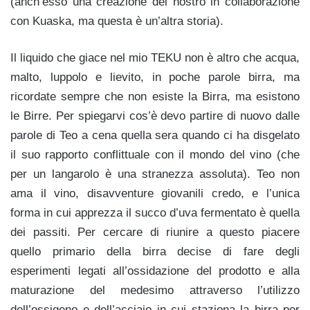
(anch’esso una creazione del nostro in collaborazione
con Kuaska, ma questa è un’altra storia).
Il liquido che giace nel mio TEKU non è altro che acqua,
malto, luppolo e lievito, in poche parole birra, ma
ricordate sempre che non esiste la Birra, ma esistono
le Birre. Per spiegarvi cos’è devo partire di nuovo dalle
parole di Teo a cena quella sera quando ci ha disgelato
il suo rapporto conflittuale con il mondo del vino (che
per un langarolo è una stranezza assoluta). Teo non
ama il vino, disavventure giovanili credo, e l’unica
forma in cui apprezza il succo d’uva fermentato è quella
dei passiti. Per cercare di riunire a questo piacere
quello primario della birra decise di fare degli
esperimenti legati all’ossidazione del prodotto e alla
maturazione del medesimo attraverso l’utilizzo
dell’ossigeno e dell’acciaio in cui staziona la birra per