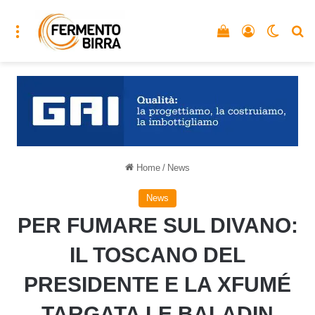
Menu
Vedi il carrello
Accedi
Cambia
C
Home
/
News
News
PER FUMARE SUL DIVANO:
IL TOSCANO DEL
PRESIDENTE E LA XFUMÉ
TARGATA LE BALADIN