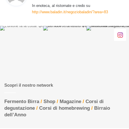
d
In enoteca, al ristornate e credo su
e
http://www.baladin.it/negoziobaladin/?area=83
t
t
o
:
Scopri il nostro network
Fermento Birra
/
Shop
/
Magazine
/
Corsi di
degustazione
/
Corsi di homebrewing
/
Birraio
dell’Anno