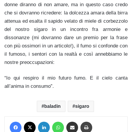
donne diranno di non amare, ma in questo caso credo
che si dovranno ricredere: la dolcezza amara della birra
attenua ed esalta il sapido velato di miele di corbezzolo
del nostro sigaro in un incontro fra armonie e
dissonanze (mi dovranno dare un premio per la frase
con più ossimori in un articolo!), il fumo si confonde con
il fumoso, i sentori con la realtà e così annebbiamo le
nostre preoccupazioni:
“Io qui respiro il mio futuro fumo. E il cielo canta
all’anima in consumo”.
baladin
sigaro
Facebook
X
LinkedIn
WhatsApp
Condividi via mail
Stampa