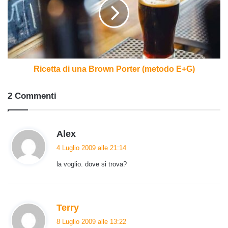
Brown
Porter
(metodo
E+G)
Ricetta di una Brown Porter (metodo E+G)
2 Commenti
h
Alex
a
4 Luglio 2009 alle 21:14
d
la voglio. dove si trova?
e
t
t
o
h
Terry
:
a
8 Luglio 2009 alle 13:22