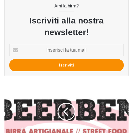
Ami la birra?
Iscriviti alla nostra
newsletter!
Inserisci
la
tua
mail
BeerBen
2024,
il
6
e
7
settembre
a