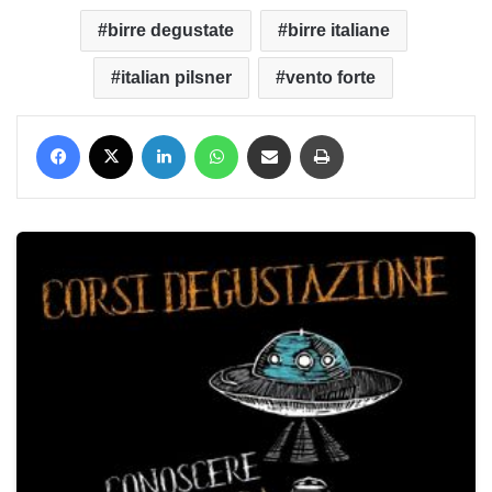
birre degustate
birre italiane
italian pilsner
vento forte
Facebook
X
LinkedIn
WhatsApp
Condividi via mail
Stampa