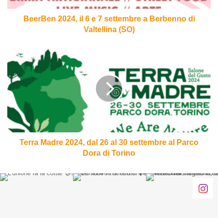
Berbenno
di
BeerBen 2024, il 6 e 7 settembre a Berbenno di
Valtellina
Valtellina (SO)
(SO)
Terra
Madre
2024,
dal
26
al
30
settembre
al
Parco
Terra Madre 2024, dal 26 al 30 settembre al Parco
Dora
Dora di Torino
di
Torino