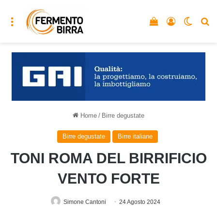
Menu
Vedi il carrello
Accedi
Cambia
C
Home
/
Birre degustate
Birre degustate
Birre italiane
TONI ROMA DEL BIRRIFICIO
VENTO FORTE
Simone Cantoni
24 Agosto 2024