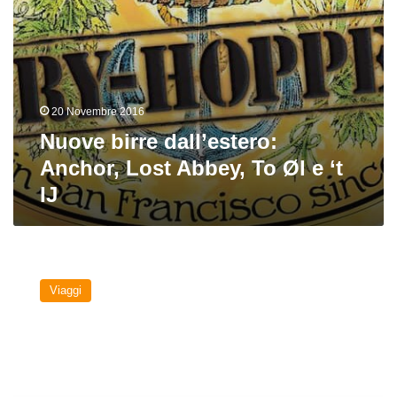
‘t
IJ
20 Novembre 2016
Nuove birre dall’estero:
Anchor, Lost Abbey, To Øl e ‘t
IJ
California
Beer
Viaggi
Route:
Port
Brewing
e
Lost
Abbey