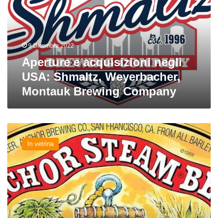
USA:
Shmaltz,
Weyerbacher,
Montauk
9 Dicembre 2022
Brewing
Company
Aperture e acquisizioni negli
USA: Shmaltz, Weyerbacher,
Montauk Brewing Company
Nuove
birre
In vetrina
dall’estero:
Anchor,
Lost
Abbey,
To
Øl
e