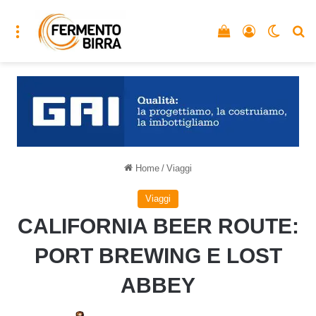
Menu
Vedi il carrello
Accedi
Cambia
C
Home
/
Viaggi
Viaggi
CALIFORNIA BEER ROUTE:
PORT BREWING E LOST
ABBEY