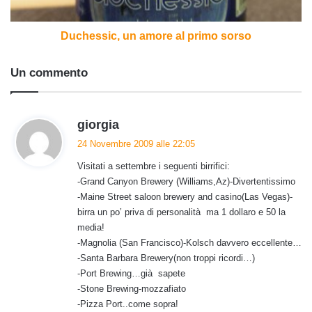
Duchessic, un amore al primo sorso
Un commento
h
giorgia
a
24 Novembre 2009 alle 22:05
d
Visitati a settembre i seguenti birrifici:
e
-Grand Canyon Brewery (Williams,Az)-Divertentissimo
t
-Maine Street saloon brewery and casino(Las Vegas)-
t
birra un po’ priva di personalità ma 1 dollaro e 50 la
o
media!
:
-Magnolia (San Francisco)-Kolsch davvero eccellente…
-Santa Barbara Brewery(non troppi ricordi…)
-Port Brewing…già sapete
-Stone Brewing-mozzafiato
-Pizza Port..come sopra!