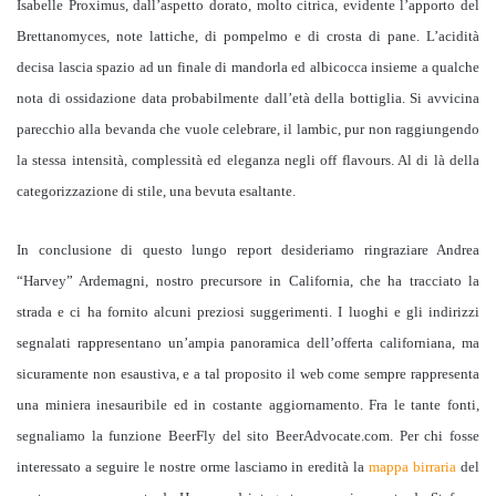
Isabelle Proximus, dall’aspetto dorato, molto citrica, evidente l’apporto del
Brettanomyces, note lattiche, di pompelmo e di crosta di pane. L’acidità
decisa lascia spazio ad un finale di mandorla ed albicocca insieme a qualche
nota di ossidazione data probabilmente dall’età della bottiglia. Si avvicina
parecchio alla bevanda che vuole celebrare, il lambic, pur non raggiungendo
la stessa intensità, complessità ed eleganza negli off flavours. Al di là della
categorizzazione di stile, una bevuta esaltante.
In conclusione di questo lungo report desideriamo ringraziare Andrea
“Harvey” Ardemagni, nostro precursore in California, che ha tracciato la
strada e ci ha fornito alcuni preziosi suggerimenti. I luoghi e gli indirizzi
segnalati rappresentano un’ampia panoramica dell’offerta californiana, ma
sicuramente non esaustiva, e a tal proposito il web come sempre rappresenta
una miniera inesauribile ed in costante aggiornamento. Fra le tante fonti,
segnaliamo la funzione BeerFly del sito BeerAdvocate.com. Per chi fosse
interessato a seguire le nostre orme lasciamo in eredità la
mappa birraria
del