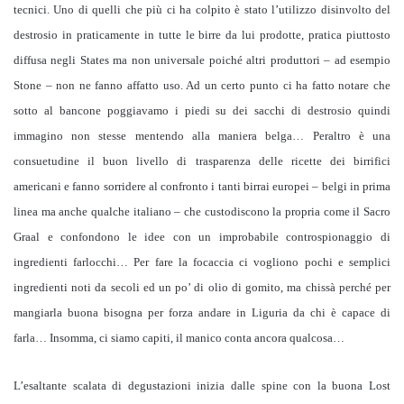
tecnici. Uno di quelli che più ci ha colpito è stato l’utilizzo disinvolto del
destrosio in praticamente in tutte le birre da lui prodotte, pratica piuttosto
diffusa negli States ma non universale poiché altri produttori – ad esempio
Stone – non ne fanno affatto uso. Ad un certo punto ci ha fatto notare che
sotto al bancone poggiavamo i piedi su dei sacchi di destrosio quindi
immagino non stesse mentendo alla maniera belga… Peraltro è una
consuetudine il buon livello di trasparenza delle ricette dei birrifici
americani e fanno sorridere al confronto i tanti birrai europei – belgi in prima
linea ma anche qualche italiano – che custodiscono la propria come il Sacro
Graal e confondono le idee con un improbabile controspionaggio di
ingredienti farlocchi… Per fare la focaccia ci vogliono pochi e semplici
ingredienti noti da secoli ed un po’ di olio di gomito, ma chissà perché per
mangiarla buona bisogna per forza andare in Liguria da chi è capace di
farla… Insomma, ci siamo capiti, il manico conta ancora qualcosa…
L’esaltante scalata di degustazioni inizia dalle spine con la buona Lost