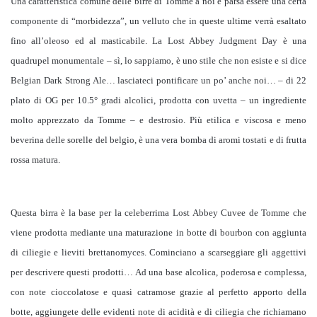
Una caratteristica comune delle birre di Tomme a noi è parsa essere una certa
componente di “morbidezza”, un velluto che in queste ultime verrà esaltato
fino all’oleoso ed al masticabile. La Lost Abbey Judgment Day è una
quadrupel monumentale – sì, lo sappiamo, è uno stile che non esiste e si dice
Belgian Dark Strong Ale… lasciateci pontificare un po’ anche noi… – di 22
plato di OG per 10.5° gradi alcolici, prodotta con uvetta – un ingrediente
molto apprezzato da Tomme – e destrosio. Più etilica e viscosa e meno
beverina delle sorelle del belgio, è una vera bomba di aromi tostati e di frutta
rossa matura.
Questa birra è la base per la celeberrima Lost Abbey Cuvee de Tomme che
viene prodotta mediante una maturazione in botte di bourbon con aggiunta
di ciliegie e lieviti brettanomyces. Cominciano a scarseggiare gli aggettivi
per descrivere questi prodotti… Ad una base alcolica, poderosa e complessa,
con note cioccolatose e quasi catramose grazie al perfetto apporto della
botte, aggiungete delle evidenti note di acidità e di ciliegia che richiamano