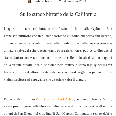
Stefano Ricci
23 Novembre 2009
Sulle strade birrarie della California
In questo itinerario californiano, che fossimo di fronte alla skyline di San
Francisco piuttosto che in qualche sorniona cittadina affacciata sull’oceano,
oppure immersi nella solitudine e nella libertà di una delle tante espressioni
di natura selvaggia che questa terra può regalare, non si può certo dire che ci
siamo fatti mancare tante ottime birre ed eccellenti locali dove immergerci
nella cultura birraria locale. Abbiamo però tenuto in serbo il jolly per il gran
finale ed in quest’ultima puntata del nostro report vogliamo parlare di una
visita strepitosa ed appagante che da sola è valsa il viaggio.
Parliamo del birrificio
Port Brewing
–
Lost Abbey
, creatura di Tomme Arthur,
vero e proprio guru della birra statunitense, che si trova una trentina di miglia
a nord di San Diego nel cittadina di San Marcos. Contattato a tempo debito