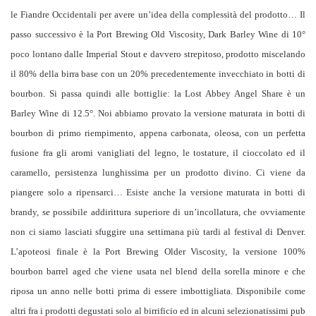
le Fiandre Occidentali per avere un’idea della complessità del prodotto… Il
passo successivo è la Port Brewing Old Viscosity, Dark Barley Wine di 10°
poco lontano dalle Imperial Stout e davvero strepitoso, prodotto miscelando
il 80% della birra base con un 20% precedentemente invecchiato in botti di
bourbon. Si passa quindi alle bottiglie: la Lost Abbey Angel Share è un
Barley Wine di 12.5°. Noi abbiamo provato la versione maturata in botti di
bourbon di primo riempimento, appena carbonata, oleosa, con un perfetta
fusione fra gli aromi vanigliati del legno, le tostature, il cioccolato ed il
caramello, persistenza lunghissima per un prodotto divino. Ci viene da
piangere solo a ripensarci… Esiste anche la versione maturata in botti di
brandy, se possibile addirittura superiore di un’incollatura, che ovviamente
non ci siamo lasciati sfuggire una settimana più tardi al festival di Denver.
L’apoteosi finale è la Port Brewing Older Viscosity, la versione 100%
bourbon barrel aged che viene usata nel blend della sorella minore e che
riposa un anno nelle botti prima di essere imbottigliata. Disponibile come
altri fra i prodotti degustati solo al birrificio ed in alcuni selezionatissimi pub