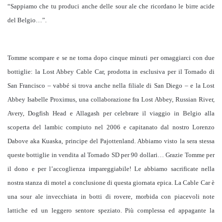
“Sappiamo che tu produci anche delle sour ale che ricordano le birre acide
del Belgio…”.
Tomme scompare e se ne torna dopo cinque minuti per omaggiarci con due
bottiglie: la Lost Abbey Cable Car, prodotta in esclusiva per il Tornado di
San Francisco – vabbé si trova anche nella filiale di San Diego – e la Lost
Abbey Isabelle Proximus, una collaborazione fra Lost Abbey, Russian River,
Avery, Dogfish Head e Allagash per celebrare il viaggio in Belgio alla
scoperta del lambic compiuto nel 2006 e capitanato dal nostro Lorenzo
Dabove aka Kuaska, principe del Pajottenland. Abbiamo visto la sera stessa
queste bottiglie in vendita al Tornado SD per 90 dollari… Grazie Tomme per
il dono e per l’accoglienza impareggiabile! Le abbiamo sacrificate nella
nostra stanza di motel a conclusione di questa giornata epica. La Cable Car è
una sour ale invecchiata in botti di rovere, morbida con piacevoli note
lattiche ed un leggero sentore speziato. Più complessa ed appagante la