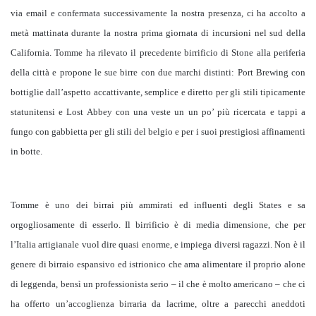
via email e confermata successivamente la nostra presenza, ci ha accolto a
metà mattinata durante la nostra prima giornata di incursioni nel sud della
California. Tomme ha rilevato il precedente birrificio di Stone alla periferia
della città e propone le sue birre con due marchi distinti: Port Brewing con
bottiglie dall’aspetto accattivante, semplice e diretto per gli stili tipicamente
statunitensi e Lost Abbey con una veste un un po’ più ricercata e tappi a
fungo con gabbietta per gli stili del belgio e per i suoi prestigiosi affinamenti
in botte.
Tomme è uno dei birrai più ammirati ed influenti degli States e sa
orgogliosamente di esserlo. Il birrificio è di media dimensione, che per
l’Italia artigianale vuol dire quasi enorme, e impiega diversi ragazzi. Non è il
genere di birraio espansivo ed istrionico che ama alimentare il proprio alone
di leggenda, bensì un professionista serio – il che è molto americano – che ci
ha offerto un’accoglienza birraria da lacrime, oltre a parecchi aneddoti