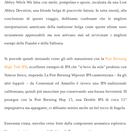
Abbey Witch Wit fatta con miele, pompelmo e spezie, incalzata da una Lost
Abbey Devotion, una blonde belga di piacevole fattura. In tutta onestà, alla
conclusione di questo viaggio, dobbiamo confessare che le migliori
interpretazioni americane della tradizione belga come queste ultime sono
sicuramente apprezzabili ma non arrivano mai ad avvicinare i migliori
esempi delle Fiandre e della Vallonia.
Si procede quindi sterzando verso gli stili statunitensi con la
Port Brewing
High Tide IPA
, eccellente esempio di IPA che “si beve da sola” prodotta con
Simcoe fresco, stupenda. La Port Brewing Wipeout IPA caratterizzata – fra gli
altri luppoli – da Centennial ed Amarillo è invece una IPA tradizionale
californiana, quindi più muscolare pur conservando una buona beverinità. SI
prosegue con la Port Brewing Hop 15, una Double IPA di circa 11°
impegnativa ma appagante, ci abbiamo sentito anche un bel tocco di fragola.
Ennesima virata, stavolta verso birre dalla componente aromatica esplosiva.