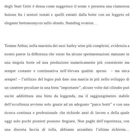
degli Stati Uniti è densa come suggerisce il nome e presenta una clamorosa
fusione fra i sentori tostati e quelli estratti dalla botte con un leggero ed
elegante brettanomyces sullo sfondo. Standing ovation…
Tomme Arthur, nella maestria dei suoi barley wine più complessi, evidenzia a
nostro parere la differenza che esiste fra alcune sperimentazioni maturate in
una singola botte ed una produzione numericamente più consistente ma
sempre costante e continuativa nell’elevata qualità: spesso – ma mica
sempre! – l’utilizzo del legno può dare una marcia in più nello sviluppo di
un carattere peculiare in una birra “importante”, alcune volte dal cilindro può
uscire addirittura una birra da leggenda, ma il raggiungimento stabile
dell’eccellenza avviene solo grazie ad un adeguato “parco botti” e con una
ricerca continua e professionale che richiede anni di lavoro e della quale
oggi solo pochi pionieri possono fregiarsi. Non paghi dell’esperienza, con
una discreta faccia di tolla, abbiamo azzardato l’ultima richiesta…