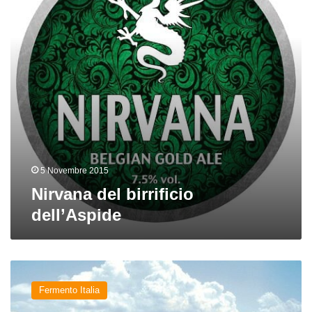
5 Novembre 2015
Nirvana del birrificio
dell’Aspide
Birra
in
Fermento Italia
campania:
istantanea