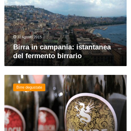
del
fermento
birrario
31 Agosto 2015
Birra in campania: istantanea
del fermento birrario
Blonde
del
Birre degustate
Birrificio
dell’Aspide