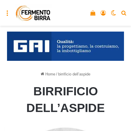
Menu
Vedi il carrello
Accedi
Cambia
C
Home
/
birrificio dell’aspide
BIRRIFICIO
DELL’ASPIDE
Belle