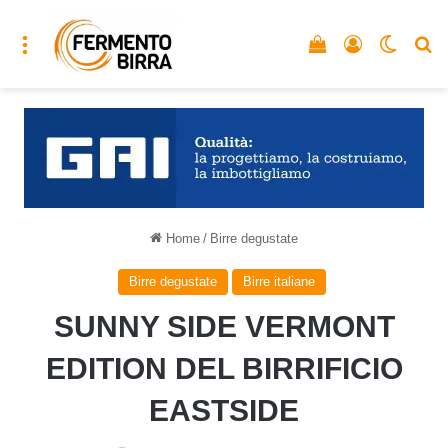
Menu
Vedi il carrello
Accedi
Cambia
C
Home
/
Birre degustate
Birre degustate
Birre italiane
SUNNY SIDE VERMONT
EDITION DEL BIRRIFICIO
EASTSIDE