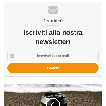
Ami la birra?
Iscriviti alla nostra
newsletter!
Inserisci
la
tua
mail
Overlap
di
Manerba
Brewery
(Smash