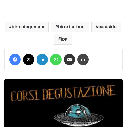
birre degustate
birre italiane
eastside
ipa
Facebook
X
LinkedIn
WhatsApp
Condividi via mail
Stampa