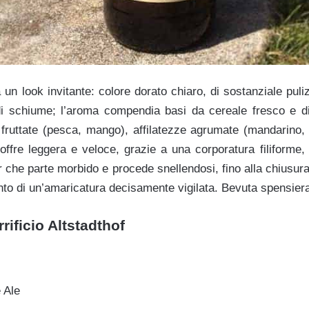
 un look invitante: colore dorato chiaro, di sostanziale puli
 di schiume; l’aroma compendia basi da cereale fresco e di
 fruttate (pesca, mango), affilatezze agrumate (mandarino, 
i offre leggera e veloce, grazie a una corporatura filiforme
er che parte morbido e procede snellendosi, fino alla chiusura
nto di un’amaricatura decisamente vigilata. Bevuta spensiera
rificio Altstadthof
 Ale