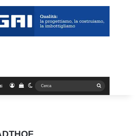
Accedi
Vedi il carrello
Cambia aspetto
Cerca
ti
TADTHOF