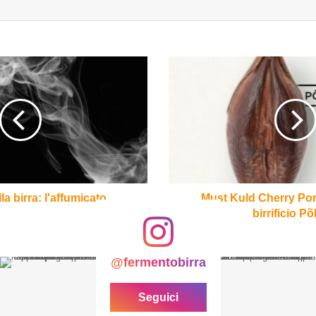
Must
Kuld
Cherry
Porter
Edition
del
birrificio
Põhjala
la birra: l'affumicato
Must Kuld Cherry Port
birrificio Põ
@fermentobirra
Seguici