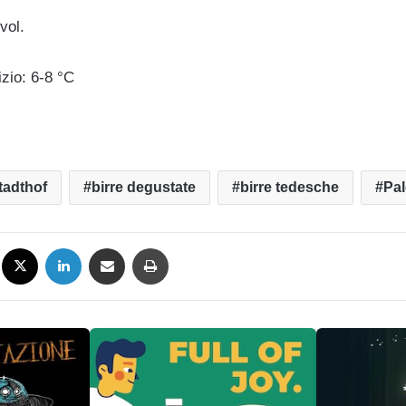
vol.
zio: 6-8 °C
tadthof
birre degustate
birre tedesche
Pal
Facebook
X
LinkedIn
Condividi via mail
Stampa