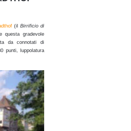
adthof
(il
Birrificio di
e questa gradevole
ta da connotati di
 punti, luppolatura