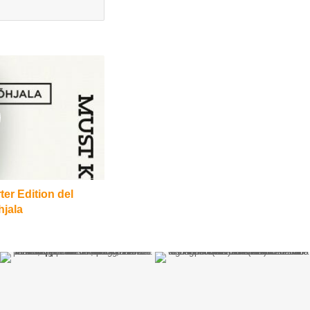
er Edition del
hjala