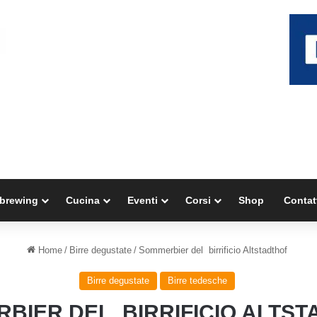
brewing
Cucina
Eventi
Corsi
Shop
Contat
Home
/
Birre degustate
/
Sommerbier del birrificio Altstadthof
Birre degustate
Birre tedesche
BIER DEL BIRRIFICIO ALTS