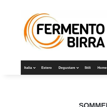
Italia
Estero
Degustare
Stili
Home
SOMMER