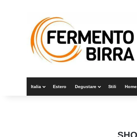
Italia
Estero
Degustare
Stili
Home
SHO