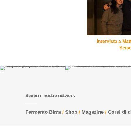
Pomposini
e
Cecilia
Scisciani
di
MC
77
Intervista a Ma
Scisc
Scopri il nostro network
Fermento Birra
/
Shop
/
Magazine
/
Corsi di 