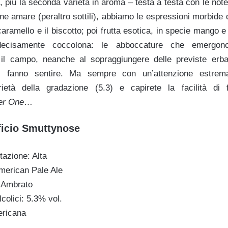
 più la seconda varietà in aroma –
testa a testa con le not
ine amare (peraltro sottili), abbiamo le espressioni morbide d
 caramello e il biscotto; poi frutta esotica, in specie mango e
decisamente coccolona: le abboccature che emergono
l campo, neanche al sopraggiungere delle previste erba
 fanno sentire. Ma sempre con un’attenzione estrema
ietà della gradazione (5.3) e capirete la facilità di 
r One
…
ificio Smuttynose
azione: Alta
American Pale Ale
 Ambrato
lcolici: 5.3% vol.
ericana