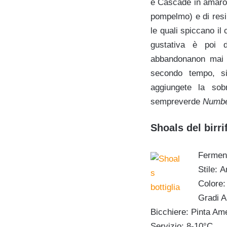
e Cascade in amaro,
pompelmo
) e di res
le quali spiccano il
gustativa è poi 
abbandonanon mai i
secondo tempo, si
aggiungete la sobr
sempreverde
Numbe
Shoals
del birr
Ferment
Stile: 
Colore:
Gradi A
Bicchiere: Pinta Am
Servizio: 8-10°C