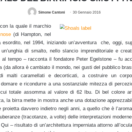
Simone Cantoni
30 Gennaio 2016
 con la quale il marchio
ynose
(di Hampton, nel
esordito, nel 1994, iniziando un’avventura che, oggi, sup
un’unghia di smalto, nello slancio imprenditoriale e creat
he al tempo – racconta il fondatore Peter Egelstone – fu ac
(da allora è cambiato il mondo, nei gusti del pubblico bras
di malti caramellati e decorticati, a costruire un co
 domare e ricondurre a una sostanziale mitezza di percezion
l cui totale assomma al valore di 62 Ibu. Di bel colore a
zza, la birra mette in mostra anche una dotazione apprezzabil
e proietta davvero indietro negli anni, a quello che è l’aro
uberanze (tracotanze, a volte) delle interpretazioni moderne,
 Qui – risultato di un’architettura imperniata attorno all’ocul