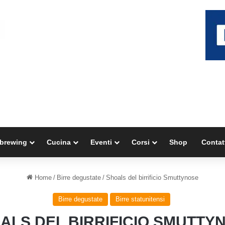
brewing
Cucina
Eventi
Corsi
Shop
Contat
Home
/
Birre degustate
/
Shoals del birrificio Smuttynose
Birre degustate
Birre statunitensi
ALS DEL BIRRIFICIO SMUTTY