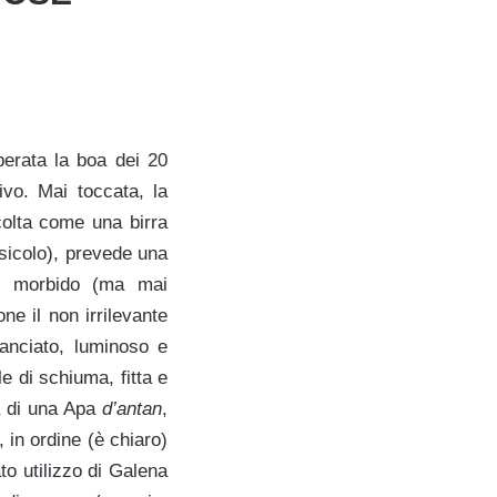
erata la boa dei 20
ivo. Mai toccata, la
colta come una birra
sicolo), prevede una
rpo morbido (ma mai
e il non irrilevante
ranciato, luminoso e
e di schiuma, fitta e
ma di una Apa
d’antan
,
 in ordine (è chiaro)
ato
utilizzo di
G
alena