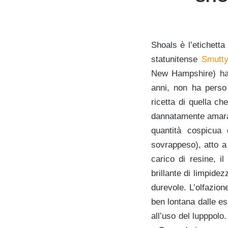
Shoals è l’etichetta
statunitense
Smutt
New Hampshire) ha 
anni, non ha perso 
ricetta di quella c
dannatamente amara 
quantità cospicua 
sovrappeso), atto a
carico di resine, i
brillante di limpide
durevole. L’olfazion
ben lontana dalle es
all’uso del lupppolo.