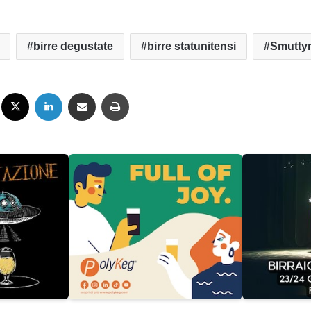
birre degustate
birre statunitensi
Smutty
Facebook
X
LinkedIn
Condividi via mail
Stampa