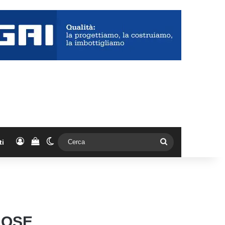
Accedi
Vedi il carrello
Cambia aspetto
Cerca
ti
NOSE