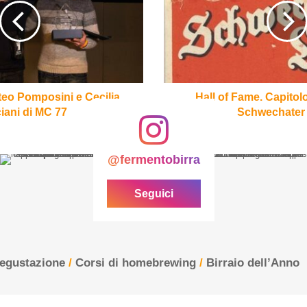
Capitolo
VI.
La
Dreher
Schwechater
Lager
tteo Pomposini e Cecilia
Hall of Fame. Capitol
iani di MC 77
Schwechater
@fermentobirra
Seguici
degustazione
/
Corsi di homebrewing
/
Birraio dell’Anno