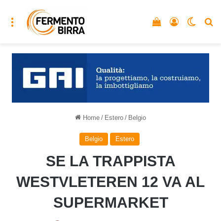
Menu
Vedi il carrello
Accedi
Cambia
C
Home
/
Estero
/
Belgio
Belgio
Estero
SE LA TRAPPISTA
WESTVLETEREN 12 VA AL
SUPERMARKET