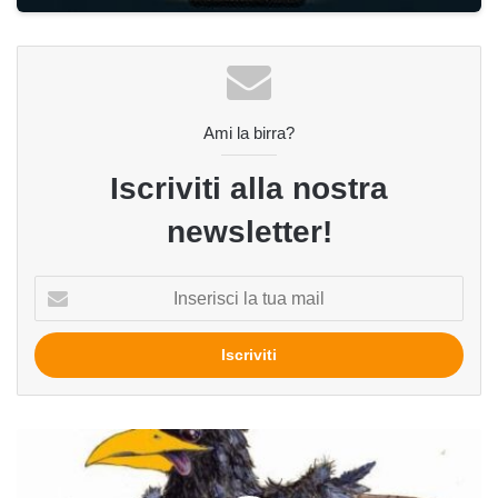
Ami la birra?
Iscriviti alla nostra
newsletter!
Inserisci
la
tua
mail
Birre
della
Merla