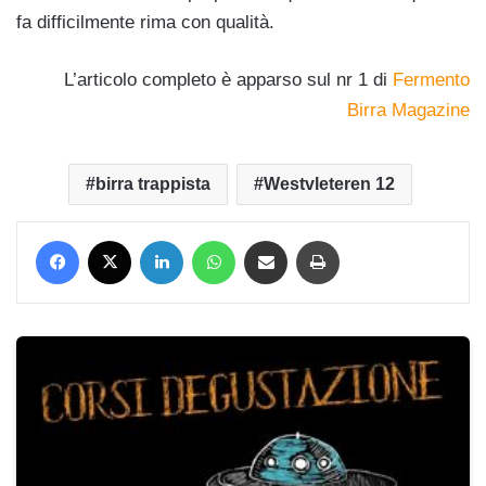
fa difficilmente rima con qualità.
L’articolo completo è apparso sul nr 1 di
Fermento
Birra Magazine
birra trappista
Westvleteren 12
Facebook
X
LinkedIn
WhatsApp
Condividi via mail
Stampa