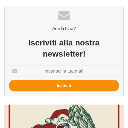
Ami la birra?
Iscriviti alla nostra
newsletter!
Inserisci
la
tua
mail
Père
Noël
del
birrificio