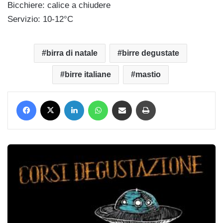
Bicchiere: calice a chiudere
Servizio: 10-12°C
birra di natale
birre degustate
birre italiane
mastio
Facebook
X
LinkedIn
WhatsApp
Condividi via mail
Stampa