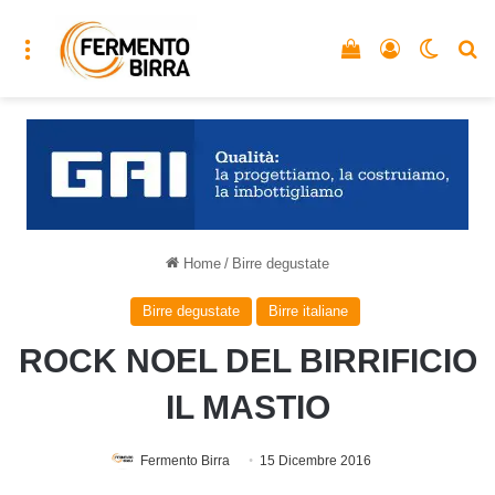
Menu
Vedi il carrello
Accedi
Cambia
C
Home
/
Birre degustate
Birre degustate
Birre italiane
ROCK NOEL DEL BIRRIFICIO
IL MASTIO
Fermento Birra
15 Dicembre 2016