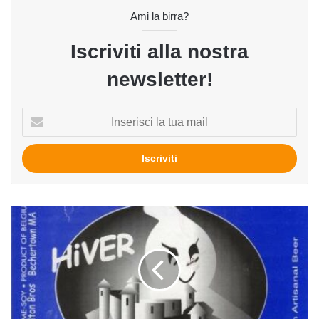
Ami la birra?
Iscriviti alla nostra
newsletter!
Inserisci
la
tua
mail
Hiver
della
Brasserie
Fantome