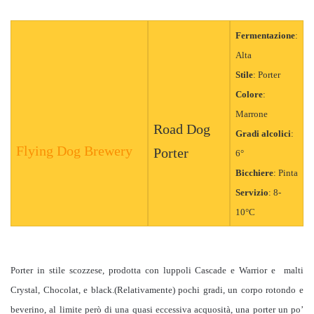
Fermentazione
:
Alta
Stile
: Porter
Colore
:
Marrone
Road Dog
Gradi alcolici
:
Flying Dog Brewery
Porter
6°
Bicchiere
:
Pinta
Servizio
: 8-
10°C
Porter in stile scozzese, prodotta con luppoli Cascade e Warrior e malti
Crystal, Chocolat, e black.(Relativamente) pochi gradi, un corpo rotondo e
beverino, al limite però di una quasi eccessiva acquosità, una porter un po’