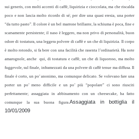
sui generis, con molti accenti di caffè, liquirizia e cioccolata, ma che riscalda
poco e non lascia molto ricordo di sé; per dire una quasi eresia, una porter
“da tutto pasto”. Il colore è un bel marrone brillante, la schiuma è poca, fine e
scarsamente persistente; il naso è leggero, ma non privo di personalità, buon
odore di tostatura, una leggera polvere di caffè e un che di liquirizia. Il corpo
è molto rotondo, si fa bere con una facilità che rasenta l’ordinarietà. Ha note
amarognole, anche qui, di tostatura e caffè, un che di liquoroso, ma molto
fuggevole, sul finale, inframezzati da una polvere di caffè tenue ma diffusa. Il
finale è corto, un po’ anonimo, ma comunque delicato. Se volevano fare una
porter un po’ meno difficile e un po’ più “popolare” ci sono riusciti
perfettamente; assaggiata in abbinamento con un cheesecake, ha fatto
Assaggiata in bottiglia il
comunque la sua buona figura.
10/01/2009