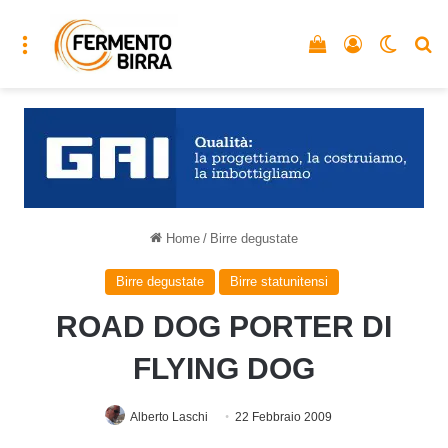
Menu
Vedi il carrello
Accedi
Cambia
C
Home
/
Birre degustate
Birre degustate
Birre statunitensi
ROAD DOG PORTER DI
FLYING DOG
Alberto Laschi
22 Febbraio 2009