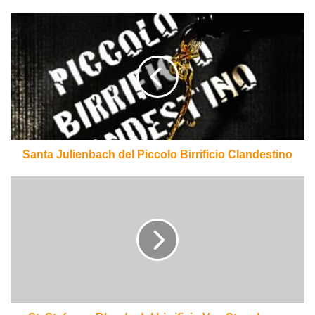
Santa
Julienbach
del
Piccolo
Birrificio
Clandestino
Santa Julienbach del Piccolo Birrificio Clandestino
St.
Stefanus
Blonde
del
birrificio
Van
Steenberge