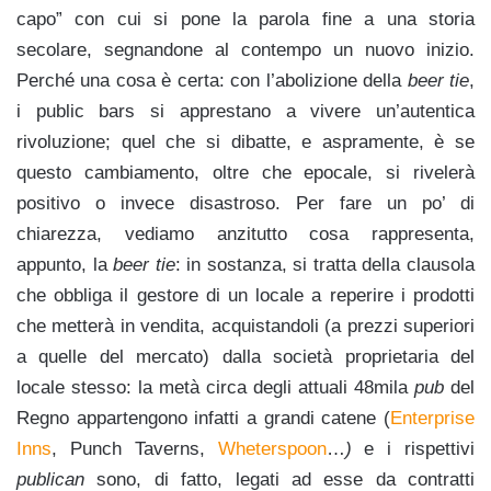
capo” con cui si pone la parola fine a una storia
secolare, segnandone al contempo un nuovo inizio.
Perché una cosa è certa: con l’abolizione della
beer tie
,
i public bars si apprestano a vivere un’autentica
rivoluzione; quel che si dibatte, e aspramente, è se
questo cambiamento, oltre che epocale, si rivelerà
positivo o invece disastroso. Per fare un po’ di
chiarezza, vediamo anzitutto cosa rappresenta,
appunto, la
beer tie
: in sostanza, si tratta della clausola
che obbliga il gestore di un locale a reperire i prodotti
che metterà in vendita, acquistandoli (a prezzi superiori
a quelle del mercato) dalla società proprietaria del
locale stesso: la metà circa degli attuali 48mila
pub
del
Regno appartengono infatti a grandi catene (
Enterprise
Inns
, Punch Taverns,
Wheterspoon
…
)
e i rispettivi
publican
sono, di fatto, legati ad esse da contratti