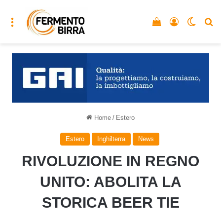
Menu
Vedi il carrello
Accedi
Cambia
C
Home
/
Estero
Estero
Inghilterra
News
RIVOLUZIONE IN REGNO
UNITO: ABOLITA LA
STORICA BEER TIE