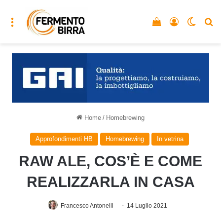
Menu
Vedi il carrello
Accedi
Cambia
C
Home
/
Homebrewing
Approfondimenti HB
Homebrewing
In vetrina
RAW ALE, COS’È E COME
REALIZZARLA IN CASA
Francesco Antonelli
14 Luglio 2021