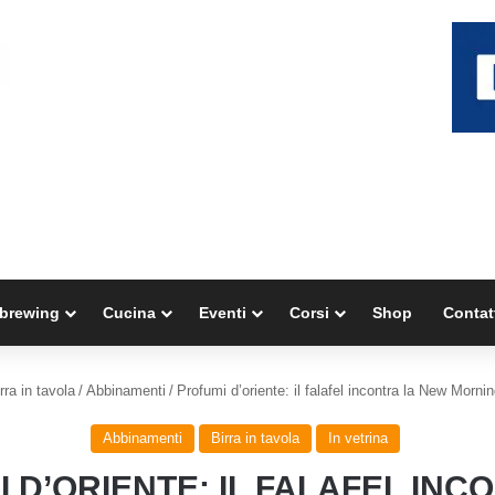
brewing
Cucina
Eventi
Corsi
Shop
Contat
rra in tavola
/
Abbinamenti
/
Profumi d’oriente: il falafel incontra la New Morni
Abbinamenti
Birra in tavola
In vetrina
 D’ORIENTE: IL FALAFEL INC