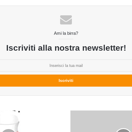
Ami la birra?
Iscriviti alla nostra newsletter!
Un
mare
di
eventi