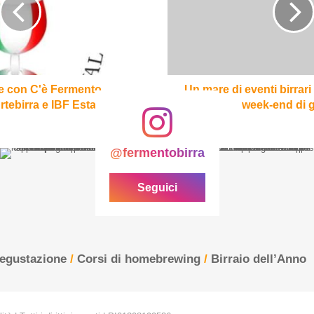
birrari
per
questo
caldo
week-
end
ate con C'è Fermento,
Un mare di eventi birrar
di
tebirra e IBF Estate
week-end di 
giugno
@fermentobirra
Seguici
degustazione
/
Corsi di homebrewing
/
Birraio dell’Anno