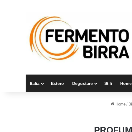
Italia
Estero
Degustare
Stili
Home
Home
/
Bi
PROFUMI