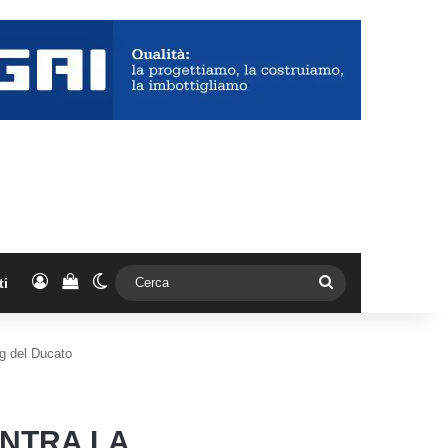
Accedi
Vedi il carrello
Cambia aspetto
Cerca
ti
ng del Ducato
ONTRA LA