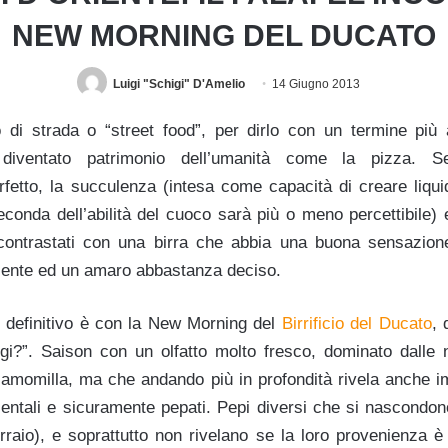
NEW MORNING DEL DUCATO
Luigi "Schigi" D'Amelio
14 Giugno 2013
di strada o “street food”, per dirlo con un termine più 
i diventato patrimonio dell’umanità come la pizza. 
rfetto, la succulenza (intesa come capacità di creare liquid
econda dell’abilità del cuoco sarà più o meno percettibile) 
contrastati con una birra che abbia una buona sensazione 
lente ed un amaro abbastanza deciso.
 e definitivo è con la New Morning del
Birrificio del Ducato
, 
ggi?”. Saison con un olfatto molto fresco, dominato dalle n
camomilla, ma che andando più in profondità rivela anche im
ientali e sicuramente pepati. Pepi diversi che si nascondono
irraio), e soprattutto non rivelano se la loro provenienza 