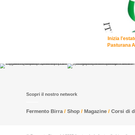
Fermento,
Pasturana
Artebirra
e
IBF
Estate
Inizia l'est
Pasturana Ar
Scopri il nostro network
Fermento Birra
/
Shop
/
Magazine
/
Corsi di 