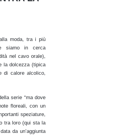
alla moda, tra i più
Se siamo in cerca
ità nel cavo orale),
e la dolcezza (tipica
di calore alcolico,
della serie “ma dove
ote floreali, con un
portanti speziature,
 tra loro (qui sta la
è data da un’aggiunta