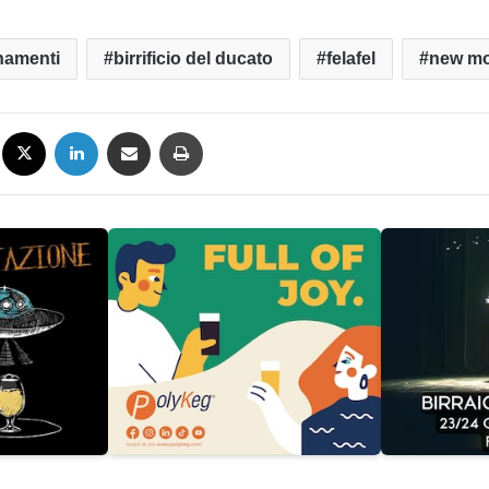
namenti
birrificio del ducato
felafel
new mo
Facebook
X
LinkedIn
Condividi via mail
Stampa