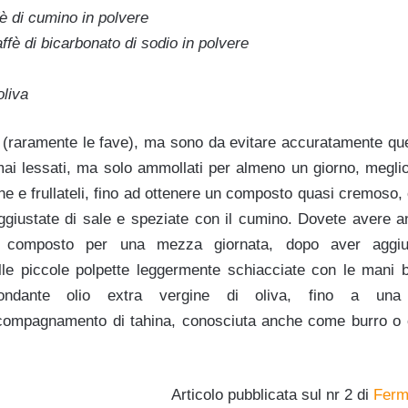
è di cumino in polvere
ffè di bicarbonato di sodio in polvere
oliva
 (raramente le fave), ma sono da evitare accuratamente quel
i lessati, ma solo ammollati per almeno un giorno, megli
e e frullateli, fino ad ottenere un composto quasi cremoso, co
ggiustate di sale e speziate con il cumino. Dovete avere a
il composto per una mezza giornata, dopo aver aggiun
le piccole polpette leggermente schiacciate con le mani b
bondante olio extra vergine di oliva, fino a una 
accompagnamento di tahina, conosciuta anche come burro o
Articolo pubblicata sul nr 2 di
Ferm