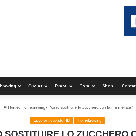
brewing
Cucina
Eventi
Corsi
Shop
Contat
Home
/
Homebrewing
/
Posso sostituire lo zucchero con la marmellata?
Esperto risponde HB
Homebrewing
 SOSTITUIRE LO ZUCCHERO 