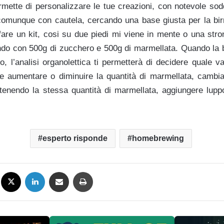
ermette di personalizzare le tue creazioni, con notevole sod
comunque con cautela, cercando una base giusta per la bi
 fare un kit, cosi su due piedi mi viene in mente o una stro
ndo con 500g di zucchero e 500g di marmellata. Quando la bi
o, l’analisi organolettica ti permetterà di decidere quale va
e aumentare o diminuire la quantità di marmellata, cambiar
enendo la stessa quantità di marmellata, aggiungere lupp
esperto risponde
homebrewing
Facebook
X
LinkedIn
Condividi via mail
Stampa