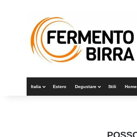
Italia
Estero
Degustare
Stili
Home
POSSO