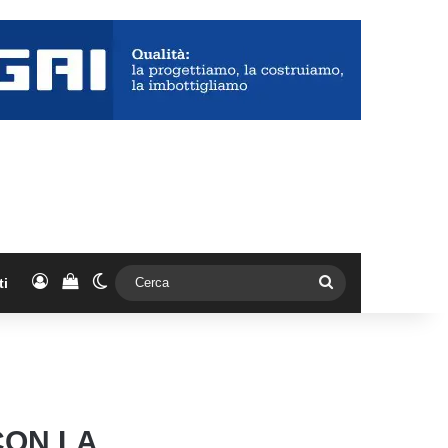
Accedi
Vedi il carrello
Cambia aspetto
Cerca
ti
CON LA