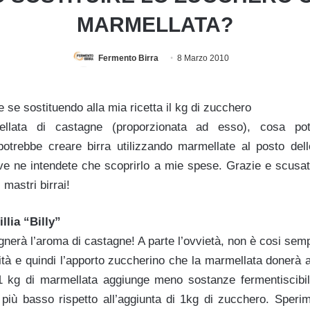
MARMELLATA?
Fermento Birra
8 Marzo 2010
 se sostituendo alla mia ricetta il kg di zucchero
ellata di castagne (proporzionata ad esso), cosa po
potrebbe creare birra utilizzando marmellate al posto del
ve ne intendete che scoprirlo a mie spese. Grazie e scusate
 mastri birrai!
llia “Billy”
nerà l’aroma di castagne! A parte l’ovvietà, non è cosi semp
ità e quindi l’apporto zuccherino che la marmellata donerà alla
 kg di marmellata aggiunge meno sostanze fermentiscibili
 più basso rispetto all’aggiunta di 1kg di zucchero. Sperime