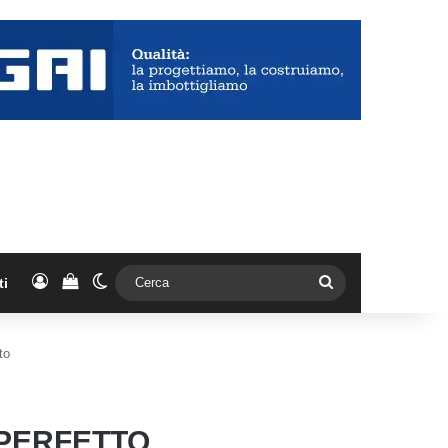
Accedi
Vedi il carrello
Cambia aspetto
Cerca
ti
to
 PERFETTO