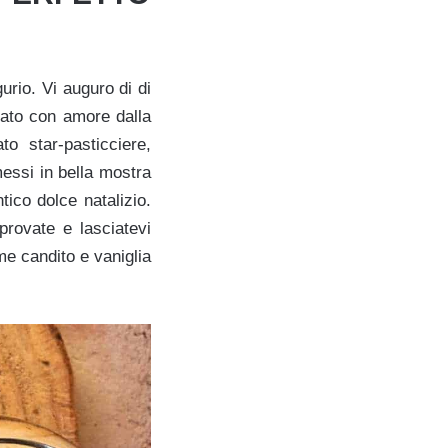
urio. Vi auguro di di
zato con amore dalla
o star-pasticciere,
 messi in bella mostra
tico dolce natalizio.
provate e lasciatevi
ume candito e vaniglia