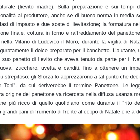
naturale (lievito madre). Sulla preparazione e sui tempi di
zionalità al produttore, anche se di buona norma in media 
asi di impasto e due soste di lievitazione; la formatura ne
azione finale, cottura in forno e raffreddamento del panetton
nella Milano di Ludovico il Moro, durante la vigilia di Nata
uratamente il dolce preparato per il banchetto. L’aiutante, 
il suo panetto di lievito che aveva tenuto da parte per il Na
 uova, zucchero, uvetta e canditi, fino a ottenere un imp
to fu strepitoso: gli Sforza lo apprezzarono a tal punto che dec
 Toni”, da cui deriverebbe il termine Panettone. Le leg
ra origine del panettone va ricercata nella diffusa usanza m
ne più ricco di quello quotidiano come durante il “rito de
 grandi pani di frumento di fronte al ceppo di Natale che ar