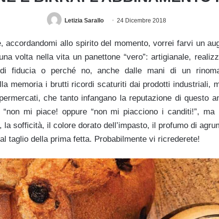
Letizia Sarallo
24 Dicembre 2018
e, accordandomi allo spirito del momento, vorrei farvi un aug
na volta nella vita un panettone “vero”: artigianale, realiz
 di fiducia o perché no, anche dalle mani di un rinomat
a memoria i brutti ricordi scaturiti dai prodotti industriali,
upermercati, che tanto infangano la reputazione di questo an
 “non mi piace! oppure “non mi piacciono i canditi!”, ma 
 la sofficità, il colore dorato dell’impasto, il profumo di agr
l taglio della prima fetta. Probabilmente vi ricrederete!