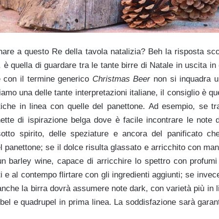
nare a questo Re della tavola natalizia? Beh la risposta sc
 è quella di guardare tra le tante birre di Natale in uscita in
 con il termine generico
Christmas Beer
non si inquadra un
amo una delle tante interpretazioni italiane, il consiglio è qu
stiche in linea con quelle del panettone. Ad esempio, se tra
ette di ispirazione belga dove è facile incontrare le note de
sotto spirito, delle speziature e ancora del panificato c
el panettone; se il dolce risulta glassato e arricchito con man
un barley wine, capace di arricchire lo spettro con profumi
 e al contempo flirtare con gli ingredienti aggiunti; se invec
anche la birra dovrà assumere note dark, con varietà più in 
bel e quadrupel in prima linea. La soddisfazione sarà garanti