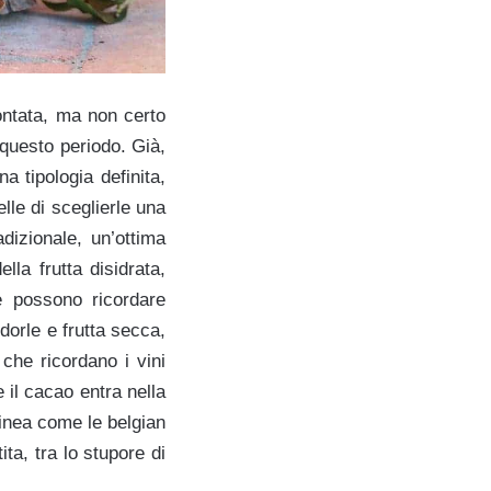
ontata, ma non certo
 questo periodo. Già,
a tipologia definita,
elle di sceglierle una
dizionale, un’ottima
lla frutta disidrata,
he possono ricordare
dorle e frutta secca,
 che ricordano i vini
e il cacao entra nella
linea come le belgian
ta, tra lo stupore di