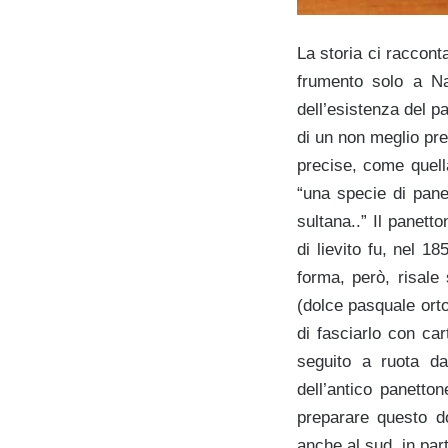
La storia ci raccont
frumento solo a Na
dell’esistenza del p
di un non meglio pre
precise, come quell
“una specie di pan
sultana..” Il panett
di lievito fu, nel 
forma, però, risale 
(dolce pasquale ort
di fasciarlo con car
seguito a ruota da
dell’antico panetto
preparare questo d
anche al sud, in pa