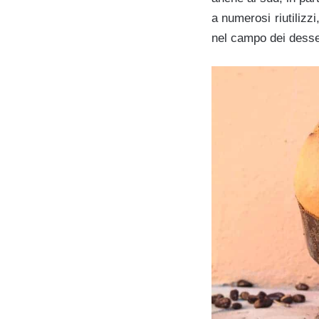
a numerosi riutilizz
nel campo dei desser