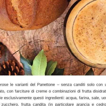
ose le varianti del Panettone – senza canditi solo con uv
to, con farciture di creme o combinazioni di frutta disidra
ole esclusivamente questi ingredienti: acqua, farina, sale, uo
, zucchero, frutta candita (in particolare arancia e cedro