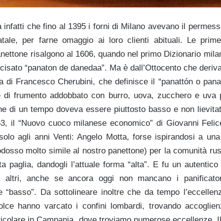
a infatti che fino al 1395 i forni di Milano avevano il permes
tale, per farne omaggio ai loro clienti abituali. Le prim
anettone risalgono al 1606, quando nel primo Dizionario milan
cisato “panaton de danedaa”. Ma è dall’Ottocento che deriva
a di Francesco Cherubini, che definisce il “panattón o pan
e di frumento addobbato con burro, uova, zucchero e uva p
one di un tempo doveva essere piuttosto basso e non lievitat
1853, il “Nuovo cuoco milanese economico” di Giovanni Felice
solo agli anni Venti: Angelo Motta, forse ispirandosi a una
odosso molto simile al nostro panettone) per la comunità rus
ta paglia, dandogli l’attuale forma “alta”. E fu un autentic
 altri, anche se ancora oggi non mancano i panificato
ne “basso”. Da sottolineare inoltre che da tempo l’eccellen
olce hanno varcato i confini lombardi, trovando accoglien
rticolare in Campania, dove troviamo numerose eccellenze. Il