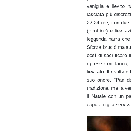
vaniglia e lievito 
lasciata più discre
22-24 ore, con due f
(pirottino) e lievit
leggenda narra che 
Sforza bruciò malaug
così di sacrificare 
riprese con farina,
lievitato. Il risulta
suo onore, “Pan de
tradizione, ma la ve
il Natale con un pa
capofamiglia serviva