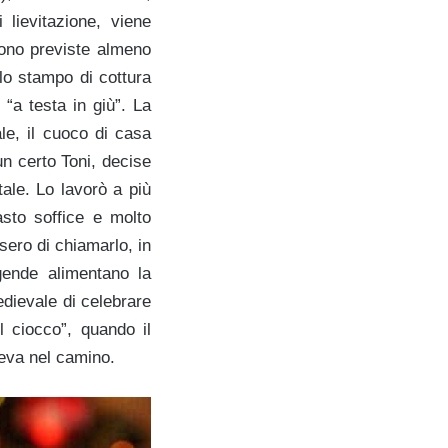
 lievitazione, viene
sono previste almeno
llo stampo di cottura
e “a testa in giù”.
La
le, il cuoco di casa
un certo Toni, decise
tale. Lo lavorò a più
asto soffice e molto
isero di chiamarlo, in
gende alimentano la
edievale di celebrare
l ciocco”, quando il
deva nel camino.