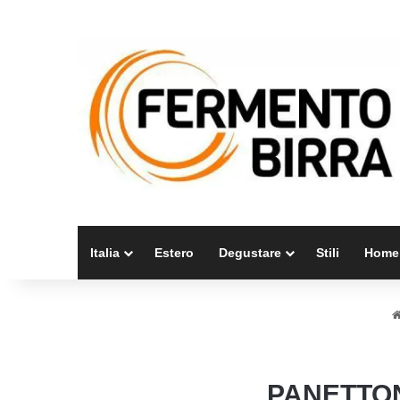
Italia
Estero
Degustare
Stili
Home
PANETTON