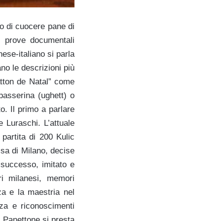
so di cuocere pane di
e prove documentali
ese-italiano si parla
no le descrizioni più
atton de Natal” come
asserina (ughett) o
o. Il primo a parlare
 Luraschi. L’attuale
 partita di 200 Kulic
sa di Milano, decise
o successo, imitato e
ri milanesi, memori
za e la maestria nel
za e riconoscimenti
 Panettone si presta