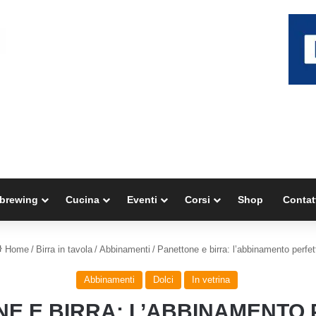
brewing
Cucina
Eventi
Corsi
Shop
Contat
Home
/
Birra in tavola
/
Abbinamenti
/
Panettone e birra: l’abbinamento perfet
Abbinamenti
Dolci
In vetrina
E E BIRRA: L’ABBINAMENTO