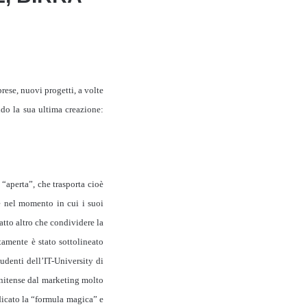
rese, nuovi progetti, a volte
ndo la sua ultima creazione:
 “aperta”, che trasporta cioè
e nel momento in cui i suoi
atto altro che condividere la
tamente è stato sottolineato
udenti dell’IT-University di
tunitense dal marketing molto
icato la “formula magica” e