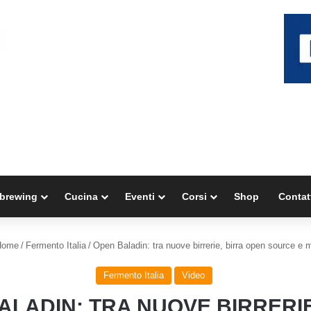
brewing
Cucina
Eventi
Corsi
Shop
Contat
ome
/
Fermento Italia
/
Open Baladin: tra nuove birrerie, birra open source e
Fermento Italia
Video
ALADIN: TRA NUOVE BIRRERIE