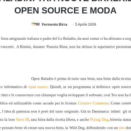
OPEN SOURCE E MODA
Fermento Birra
5 Aprile 2009
birra artigianale italiana e padre del Le Baladin, da anni ormai ci ha abituato a sorp
vincenti.
A Rimini, durante Pianeta Birra, non ha deluso le aspettative presenta
Open Baladin è prima di tutto una birra, una birra dalla ricetta
tto informatico di
open source
. Quindi, se un programma si definisce open sourc
 fatti e le conoscenze con chiunque voglia sviluppare il software, così Teo non ha f
blica ed utilizzabile come accade per le licenze
Creative Commons
. Come corret
, l’idea di partenza non è però del tutto originale. G
ià in Danimarca
infatti gli st
to la loro
Vores Øl
, una birra dalla ricetta libera, e anche
Flying Dog
, birreria sta
te
pensato bene di creare una nuova birra, la Wild Dog, diffondendo con un
sito
ded