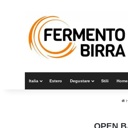
Italia
Estero
Degustare
Stili
Home
H
OPEN B