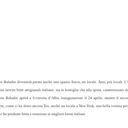
n Baladin diventerà presto anche uno spazio fisico, un locale. Anzi, più locali. L’i
ano servite birre
artigianali italiane, sia
in bottiglia che alla spina, caratterizzato 
Open Baladin aprirà a S.vittoria d’Alba, inaugurazione il 24 aprile, mentre il s
re, come ci ha detto ancora Teo, anche un locale a New York, una bella vetrina per 
e far produrre birra a rotazione ai migliori birrai italiani.