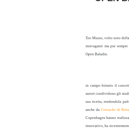
Teo Musso, volto noto della 
stravaganti
ma pur sempre
Open Baladin.
in campo birrario il conce
autori condividono gli studi
sua ricetta, rendendola pub
anche da
Cronache di Birra
Copenhagen hanno realizza
innovativo, ha
recentemen