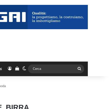
Accedi
Vedi il carrello
Cambia aspetto
Cerca
ti
 moda
, BIRRA