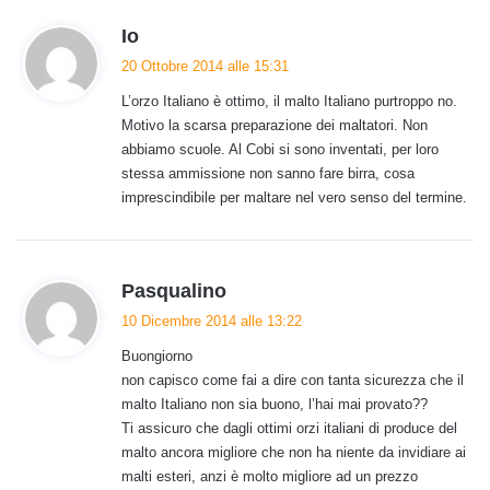
h
Io
a
20 Ottobre 2014 alle 15:31
d
L’orzo Italiano è ottimo, il malto Italiano purtroppo no.
e
Motivo la scarsa preparazione dei maltatori. Non
t
abbiamo scuole. Al Cobi si sono inventati, per loro
t
stessa ammissione non sanno fare birra, cosa
o
imprescindibile per maltare nel vero senso del termine.
:
h
Pasqualino
a
10 Dicembre 2014 alle 13:22
d
Buongiorno
e
non capisco come fai a dire con tanta sicurezza che il
t
malto Italiano non sia buono, l’hai mai provato??
t
Ti assicuro che dagli ottimi orzi italiani di produce del
o
malto ancora migliore che non ha niente da invidiare ai
:
malti esteri, anzi è molto migliore ad un prezzo