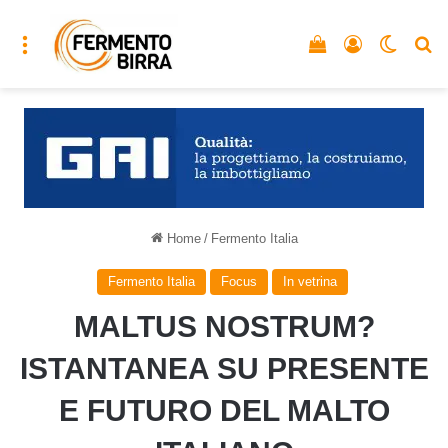
Menu
Vedi il carrello
Accedi
Cambia
C
Home
/
Fermento Italia
Fermento Italia
Focus
In vetrina
MALTUS NOSTRUM?
ISTANTANEA SU PRESENTE
E FUTURO DEL MALTO