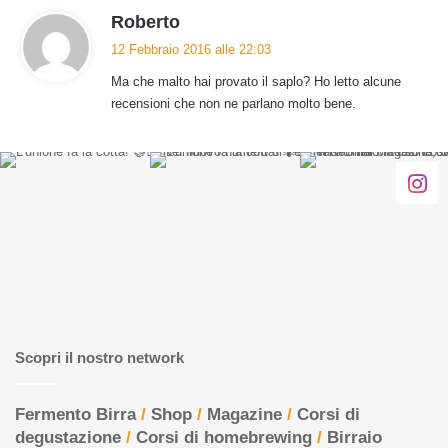
o
h
Roberto
:
a
12 Febbraio 2016 alle 22:03
d
Ma che malto hai provato il saplo? Ho letto alcune
e
recensioni che non ne parlano molto bene.
t
t
o
:
Scopri il nostro network
Fermento Birra
/
Shop
/
Magazine
/
Corsi di
degustazione
/
Corsi di homebrewing
/
Birraio