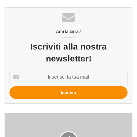
Ami la birra?
Iscriviti alla nostra
newsletter!
Inserisci
la
tua
mail
Da
Svizzera
e
Inghilterra