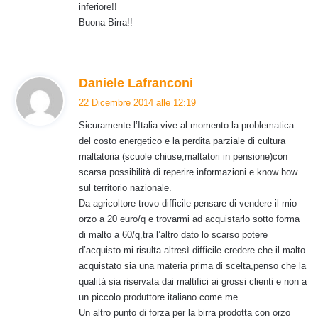
inferiore!!
Buona Birra!!
h
Daniele Lafranconi
a
22 Dicembre 2014 alle 12:19
d
Sicuramente l’Italia vive al momento la problematica
e
del costo energetico e la perdita parziale di cultura
t
maltatoria (scuole chiuse,maltatori in pensione)con
t
scarsa possibilità di reperire informazioni e know how
o
sul territorio nazionale.
:
Da agricoltore trovo difficile pensare di vendere il mio
orzo a 20 euro/q e trovarmi ad acquistarlo sotto forma
di malto a 60/q,tra l’altro dato lo scarso potere
d’acquisto mi risulta altresì difficile credere che il malto
acquistato sia una materia prima di scelta,penso che la
qualità sia riservata dai maltifici ai grossi clienti e non a
un piccolo produttore italiano come me.
Un altro punto di forza per la birra prodotta con orzo