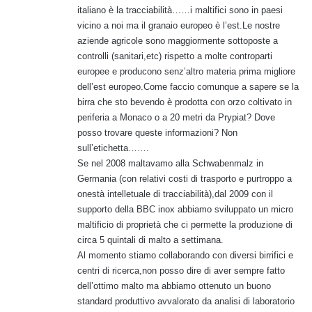
italiano è la tracciabilità……i maltifici sono in paesi
vicino a noi ma il granaio europeo è l’est.Le nostre
aziende agricole sono maggiormente sottoposte a
controlli (sanitari,etc) rispetto a molte controparti
europee e producono senz’altro materia prima migliore
dell’est europeo.Come faccio comunque a sapere se la
birra che sto bevendo è prodotta con orzo coltivato in
periferia a Monaco o a 20 metri da Prypiat? Dove
posso trovare queste informazioni? Non
sull’etichetta…….
Se nel 2008 maltavamo alla Schwabenmalz in
Germania (con relativi costi di trasporto e purtroppo a
onestà intelletuale di tracciabilità),dal 2009 con il
supporto della BBC inox abbiamo sviluppato un micro
maltificio di proprietà che ci permette la produzione di
circa 5 quintali di malto a settimana.
Al momento stiamo collaborando con diversi birrifici e
centri di ricerca,non posso dire di aver sempre fatto
dell’ottimo malto ma abbiamo ottenuto un buono
standard produttivo avvalorato da analisi di laboratorio