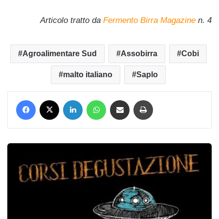
jjjjjjjj
Articolo tratto da
Fermento Birra Magazine
n. 4
Agroalimentare Sud
Assobirra
Cobi
malto italiano
Saplo
Facebook
X
LinkedIn
WhatsApp
Condividi via mail
Stampa