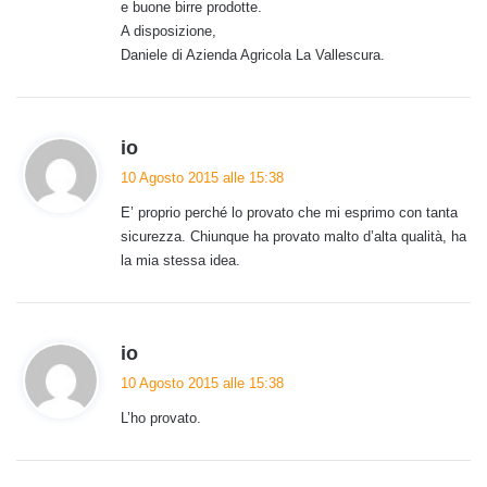
e buone birre prodotte.
A disposizione,
Daniele di Azienda Agricola La Vallescura.
h
io
a
10 Agosto 2015 alle 15:38
d
E’ proprio perché lo provato che mi esprimo con tanta
e
sicurezza. Chiunque ha provato malto d’alta qualità, ha
t
la mia stessa idea.
t
o
:
h
io
a
10 Agosto 2015 alle 15:38
d
L’ho provato.
e
t
t