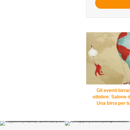
mail
Gli
eventi
birrari
della
seconda
metà
di
ottobre:
Salone
del
Gli eventi birr
Gusto,
ottobre: Salone d
BirrArt
Una birra per tu
Europe,
Una
birra
per