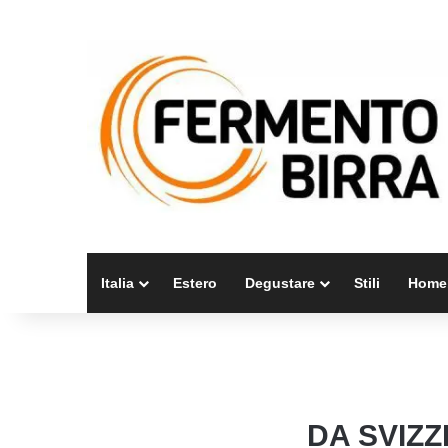
Italia
Estero
Degustare
Stili
Home
DA SVIZZ