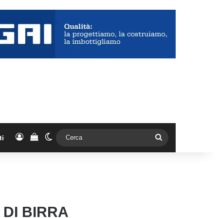
Accedi
Vedi il carrello
Cambia aspetto
Cerca
ti
 DI BIRRA