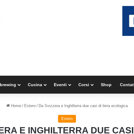
brewing
Cucina
Eventi
Corsi
Shop
Contat
Home
/
Estero
/
Da Svizzera e Inghilterra due casi di birra ecologica
Estero
ERA E INGHILTERRA DUE CASI