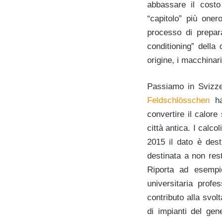
abbassare il costo
“capitolo” più onero
processo di prepar
conditioning” della
origine, i macchinar
Passiamo in Svizzer
Feldschlösschen
ha
convertire il calore
città antica. I calco
2015 il dato è dest
destinata a non rest
Riporta ad esempio
universitaria profe
contributo alla svol
di impianti del gen