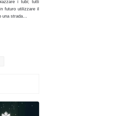
azzare i tubi; tutti
 futuro utilizzare il
rto una strada…
ff