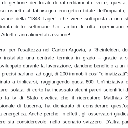
 di gestione dei locali di raffreddamento: voce, questa,
so rispetto al fabbisogno energetico totale dell’impianto, 
azione della “1843 Lager”, che viene sottoposta a uno s
 durata di tre settimane. Un cambio di rotta copernicano,
i Arkell erano alimentati a vapore!
a, per l’esattezza nel Canton Argovia, a Rheinfelden, dove 
 installato una centrale termica in grado – grazie a s
 sviluppato durante la lavorazione, dandone beneficio a un i
li precisi parlano, ad oggi, di 200 immobili così “climatizzati”
inato a triplicarsi, raggiungendo quota 600. Un’iniziativa
are isolata: di certo ha incassato alcuni pareri scientifici 
 la tv di Stato elvetica che il ricercatore Matthias S
ssionale di Lucerna, ha dichiarato di considerare quest’
ta energetica. Anche perché, in effetti, gli osservatori giudic
ere sia considerevole, nello scenario svizzero. D’altra par