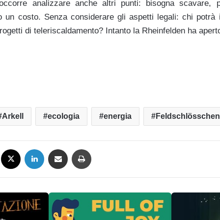
 occorre analizzare anche altri punti: bisogna scavare, pi
 un costo. Senza considerare gli aspetti legali: chi potrà in
rogetti di teleriscaldamento? Intanto la Rheinfelden ha ape
Arkell
ecologia
energia
Feldschlösschen
Facebook
X
LinkedIn
Condividi via mail
Stampa