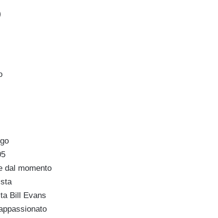
O
o
rgo
05
de dal momento
sta
sta Bill Evans
appassionato