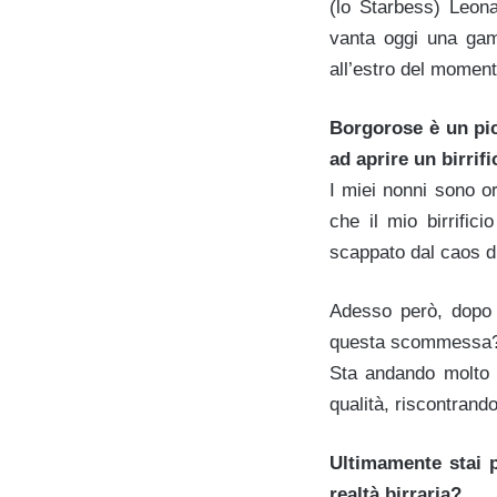
(lo Starbess) Leona
vanta oggi una gamm
all’estro del moment
Borgorose è un pi
ad aprire un birrifi
I miei nonni sono or
che il mio birrific
scappato dal caos di
Adesso però, dopo 
questa scommessa
Sta andando molto b
qualità, riscontrand
Ultimamente stai p
realtà birraria?