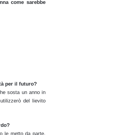
donna come sarebbe
à per il futuro?
che sosta un anno in
tilizzerò del lievito
ardo?
io le metto da parte.