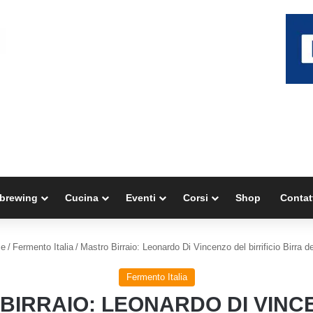
brewing
Cucina
Eventi
Corsi
Shop
Contat
e
/
Fermento Italia
/
Mastro Birraio: Leonardo Di Vincenzo del birrificio Birra d
Fermento Italia
BIRRAIO: LEONARDO DI VINC