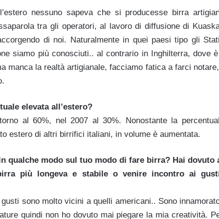
’estero nessuno sapeva che si producesse birra artigiana
saparola tra gli operatori, al lavoro di diffusione di Kuask
accorgendo di noi. Naturalmente in quei paesi tipo gli Stat
e siamo più conosciuti.. al contrario in Inghilterra, dove è
ma manca la realtà artigianale, facciamo fatica a farci notare
o.
uale elevata all’estero?
ntorno al 60%, nel 2007 al 30%. Nonostante la percentuale
o estero di altri birrifici italiani, in volume è aumentata.
 in qualche modo sul tuo modo di fare birra? Hai dovuto
irra più longeva e stabile o venire incontro ai gus
gusti sono molto vicini a quelli americani.. Sono innamorato
iature quindi non ho dovuto mai piegare la mia creatività. P