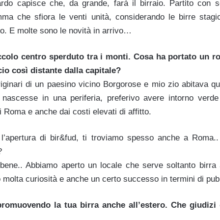
rdo capisce che, da grande, farà il birraio. Partito con so
a che sfiora le venti unità, considerando le birre stagio
o. E molte sono le novità in arrivo…
ccolo centro sperduto tra i monti. Cosa ha portato un 
cio così distante dalla capitale?
iginari di un paesino vicino Borgorose e mio zio abitava qu
io nascesse in una periferia, preferivo avere intorno verde
 Roma e anche dai costi elevati di affitto.
l’apertura di bir&fud, ti troviamo spesso anche a Roma
?
ene.. Abbiamo aperto un locale che serve soltanto birra a
o molta curiosità e anche un certo successo in termini di pub
romuovendo la tua birra anche all’estero. Che giudizi