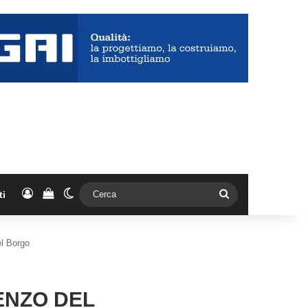
Accedi
Vedi il carrello
Cambia aspetto
Cerca
ti
el Borgo
ENZO DEL