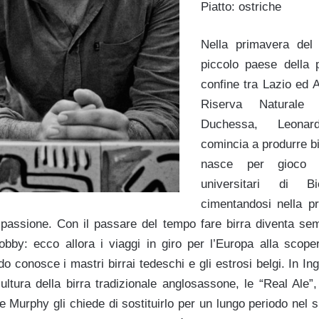
Piatto: ostriche
Nella primavera del
piccolo paese della p
confine tra Lazio ed A
Riserva Naturale
Duchessa, Leona
comincia a produrre bir
nasce per gioco d
universitari di B
cimentandosi nella p
passione. Con il passare del tempo fare birra diventa se
y: ecco allora i viaggi in giro per l’Europa alla scoperta
do conosce i mastri birrai tedeschi e gli estrosi belgi. In Ing
cultura della birra tradizionale anglosassone, le “Real Ale”
Murphy gli chiede di sostituirlo per un lungo periodo nel s