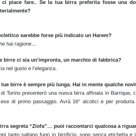
i piace fare.. Se la tua birra preferita fosse una 
tterialmente?
 eclettico sarebbe forse più indicato un Harem?
che hai ragione…
e birre ci sia un’impronta, un marchio di fabbrica?
zia nel gusto e l’eleganza.
e tue birre è sempre più lunga. Hai in mente qualche novit
 di Torino presenterò una nuova birra affinata in Barrique, 
cese di primo passaggio. Avrà 16° alcolici e per produrla u
 birra segreta “Ziofa”… puoi raccontarci qualcosa a rigu
ni tanto saltano fuori in birrificio, sono senza etichetta e 