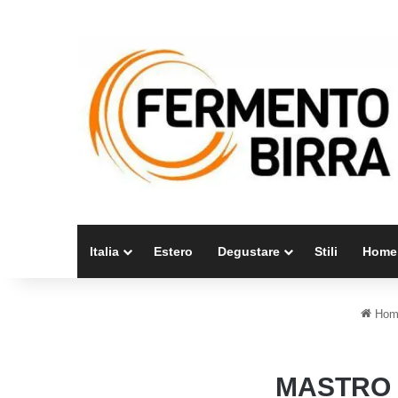
Italia
Estero
Degustare
Stili
Home
Hom
MASTRO 