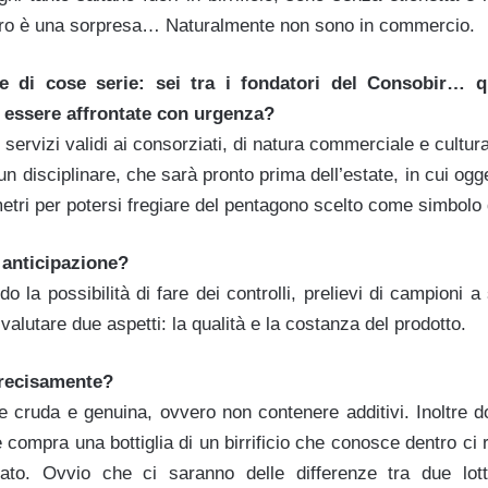
pro è una sorpresa… Naturalmente non sono in commercio.
e di cose serie: sei tra i fondatori del Consobir… q
 essere affrontate con urgenza?
 servizi validi ai consorziati, di natura commerciale e cultur
un disciplinare, che sarà pronto prima dell’estate, in cui o
metri per potersi fregiare del pentagono scelto come simbolo d
 anticipazione?
 la possibilità di fare dei controlli, prelievi di campioni a 
valutare due aspetti: la qualità e la costanza del prodotto.
precisamente?
e cruda e genuina, ovvero non contenere additivi. Inoltre d
ompra una bottiglia di un birrificio che conosce dentro ci ri
to. Ovvio che ci saranno delle differenze tra due lott