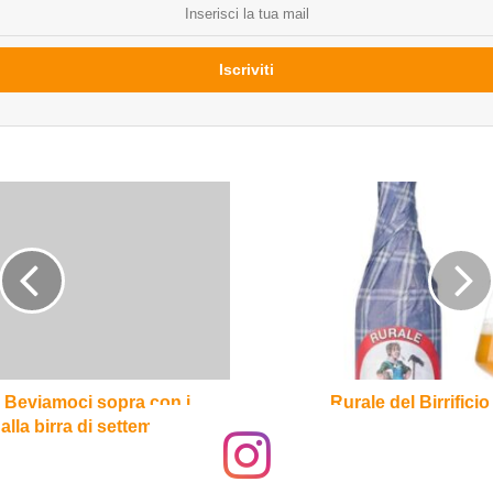
Rurale
del
Birrificio
Montegioco
? Beviamoci sopra con i
Rurale del Birrific
 alla birra di settembre