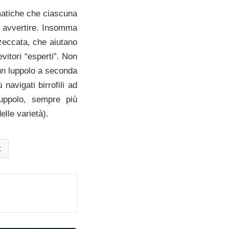
matiche che ciascuna
uò avvertire. Insomma
zzeccata, che aiutano
vitori “esperti”. Non
scun luppolo a seconda
navigati birrofili ad
uppolo, sempre più
elle varietà).
t