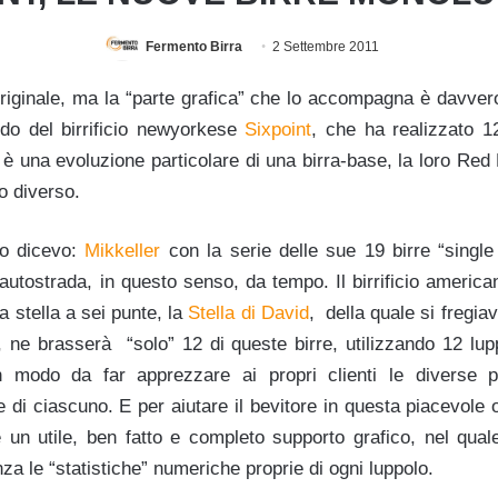
Fermento Birra
2 Settembre 2011
riginale, ma la “parte grafica” che lo accompagna è davver
ndo del birrificio newyorkese
Sixpoint
, che ha realizzato 1
 è una evoluzione particolare di una birra-base, la loro Red
o diverso.
lo dicevo:
Mikkeller
con la serie delle sue 19 birre “singl
autostrada, in questo senso, da tempo. Il birrificio america
a stella a sei punte, la
Stella di David
, della quale si fregiava
ne brasserà “solo” 12 di queste birre, utilizzando 12 luppo
in modo da far apprezzare ai propri clienti le diverse p
 di ciascuno. E per aiutare il bevitore in questa piacevole
 un utile, ben fatto e completo supporto grafico, nel qual
za le “statistiche” numeriche proprie di ogni luppolo.