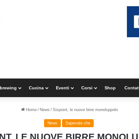
brewing
Cucina
Eventi
Corsi
Shop
Contat
Home
/
News
/
Sixpoint, le nuove birre monoluppolo
News
Sapevate che
INT, LE NUOVE BIRRE MONOL