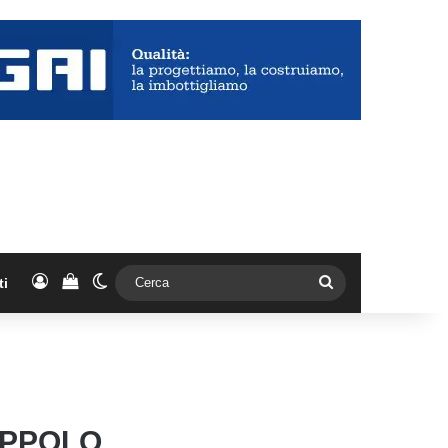
Accedi
Vedi il carrello
Cambia aspetto
Cerca
ti
UPPOLO