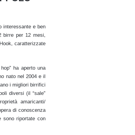
o interessante e ben
2 birre per 12 mesi,
 Hook, caratterizzate
e hop” ha aperto una
no nato nel 2004 e il
no i migliori birrifici
li diversi (il “sale”
roprietà amaricanti/
 opera di conoscenza
e sono riportate con