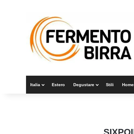
Italia
Estero
Degustare
Stili
Home
SIXPO