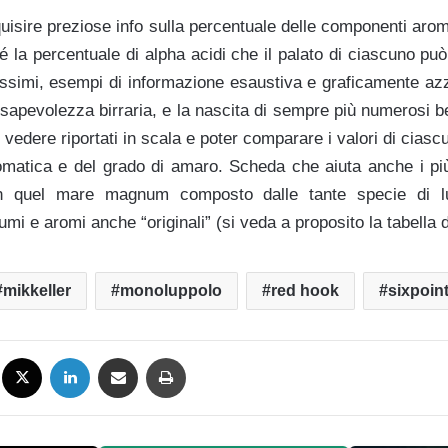
uisire preziose info sulla percentuale delle componenti aro
é la percentuale di alpha acidi che il palato di ciascuno p
ilissimi, esempi di informazione esaustiva e graficamente a
nsapevolezza birraria, e la nascita di sempre più numerosi be
 di vedere riportati in scala e poter comparare i valori di cia
omatica e del grado di amaro. Scheda che aiuta anche i più 
 in quel mare magnum composto dalle tante specie di l
mi e aromi anche “originali” (si veda a proposito la tabella d
mikkeller
monoluppolo
red hook
sixpoin
Facebook
X
LinkedIn
Condividi via mail
Stampa