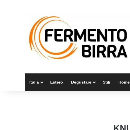
Italia
Estero
Degustare
Stili
Home
KNU