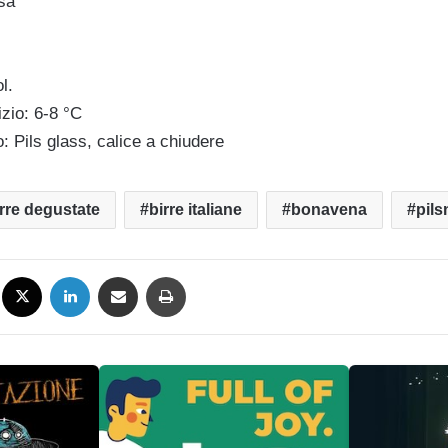
sa
l.
zio: 6-8 °C
o: Pils glass, calice a chiudere
rre degustate
birre italiane
bonavena
pils
Facebook
X
LinkedIn
Condividi via mail
Stampa