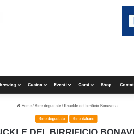
brewing
Cucina
Eventi
Corsi
Shop
Contat
Home
/
Birre degustate
/
Knuckle del birrificio Bonavena
Birre degustate
Birre italiane
CKLE DEL BIRRIFICIO BONA