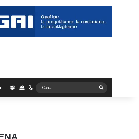
Accedi
Vedi il carrello
Cambia aspetto
Cerca
ti
VENA