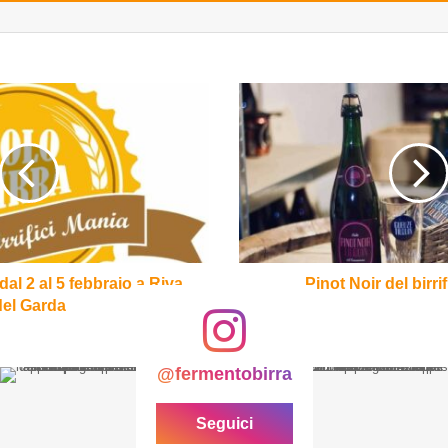
Pinot
Noir
del
birrificio
Tilquin
dal 2 al 5 febbraio a Riva
Pinot Noir del birri
del Garda
@fermentobirra
Seguici