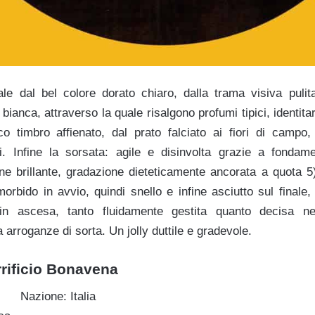
e dal bel colore dorato chiaro, dalla trama visiva pulit
bianca, attraverso la quale risalgono profumi tipici, identitar
ico timbro affienato, dal prato falciato ai fiori di campo, 
i. Infine la sorsata: agile e disinvolta grazie a fondamen
ne brillante, gradazione dieteticamente ancorata a quota 5)
orbido in avvio, quindi snello e infine asciutto sul finale
n ascesa, tanto fluidamente gestita quanto decisa nel
rroganze di sorta. Un jolly duttile e gradevole.
rrificio Bonavena
Nazione: Italia