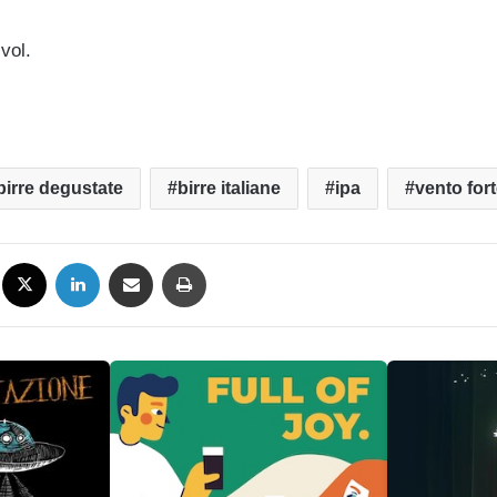
vol.
birre degustate
birre italiane
ipa
vento for
Facebook
X
LinkedIn
Condividi via mail
Stampa