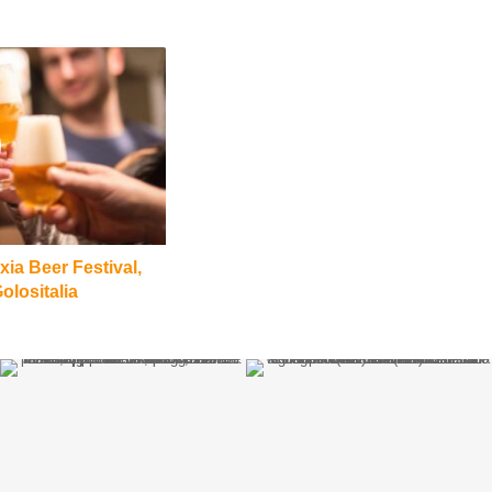
ixia Beer Festival,
olositalia