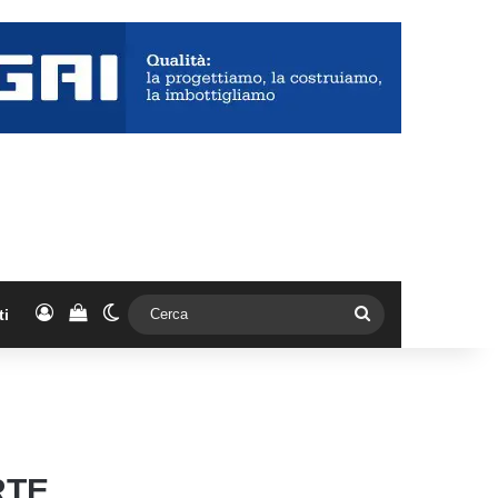
Accedi
Vedi il carrello
Cambia aspetto
Cerca
ti
RTE