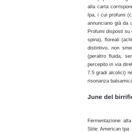
alla carta corrispo
Ipa, i cui profumi (
annunciano già da un
Profumi disposti su 
spina), floreali (ac
distintivo, non sme
(peraltro fluida, s
percepito in via dir
7.5 gradi alcolici)
risonanza balsamica
June del birrif
Fermentazione: alta
Stile: American Ipa