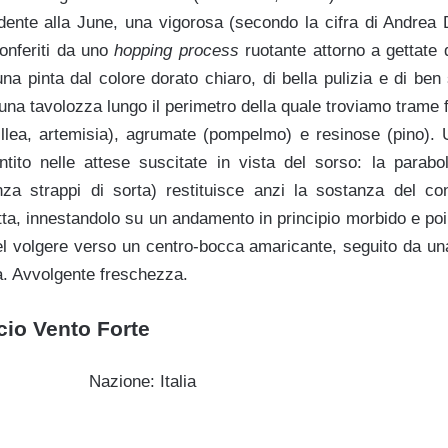
ndente alla June, una vigorosa (secondo la cifra di Andrea
conferiti da uno
hopping process
ruotante attorno a gettate 
a pinta dal colore dorato chiaro, di bella pulizia e di ben
una tavolozza lungo il perimetro della quale troviamo trame 
hillea, artemisia), agrumate (pompelmo) e resinose (pino). 
ntito nelle attese suscitate in vista del sorso: la parabol
enza strappi di sorta) restituisce anzi la sostanza del c
etta, innestandolo su un andamento in principio morbido e poi 
 nel volgere verso un centro-bocca amaricante, seguito da un
. Avvolgente freschezza.
icio Vento Forte
Nazione: Italia