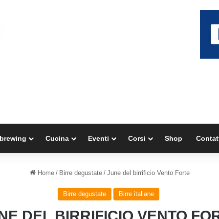
brewing
Cucina
Eventi
Corsi
Shop
Contat
Home
/
Birre degustate
/
June del birrificio Vento Forte
Birre degustate
Birre italiane
NE DEL BIRRIFICIO VENTO FO