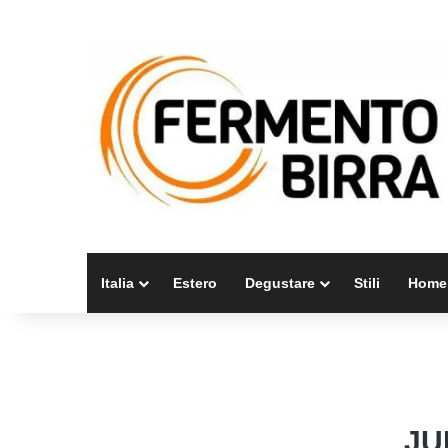
Italia
Estero
Degustare
Stili
Home
JU