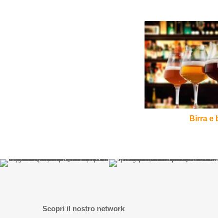
Birra
e
bicchieri:
il
Teku
Birra e 
Scopri il nostro network