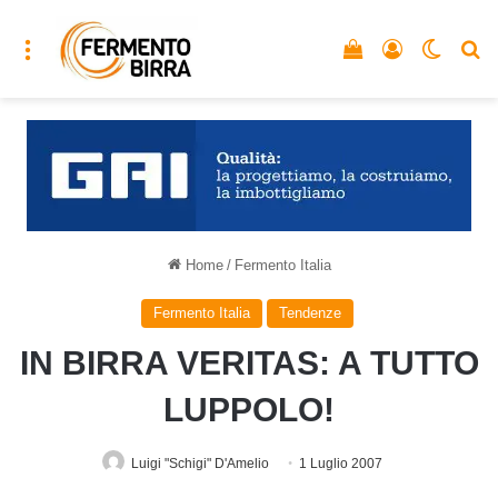
Menu
Vedi il carrello
Accedi
Cambia
C
Home
/
Fermento Italia
Fermento Italia
Tendenze
IN BIRRA VERITAS: A TUTTO
LUPPOLO!
Luigi "Schigi" D'Amelio
1 Luglio 2007