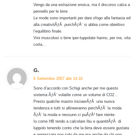
Vengo da una estrazione enoica, ma il discorso calza a
t
pennello per le birre.
o
Le mode sono importanti per dare sfogo alla fantasia ed
:
alla creativitÃƒÂ purchÃƒÂ¨ si abbia come obiettivo
l’equilibrio finale.
Vini muscolosi o birre iper-luppolate hanno, per me, vita
corta…
h
G.
a
6 Settembre 2007 alle 14:16
d
Sono d’accordo con Schigi anche per me questo
e
sistema ÃƒÂ¨ volatile come un volume di CO2…
t
Presto qualche mastro iniziaerÃƒÂ una nuova
t
tendenza e tutti si allineeranno perchÃƒÂ¨ la moda
o
ÃƒÂ¨ la moda e nessuno ci puÃƒÂ² fare niente.
:
Io come HB tendo a calcolare Ibu e quantitÃƒÂ di
luppolo tenendo conto che la birra deve essere gustata
e apprezzata non solo da me ma anche da chi non