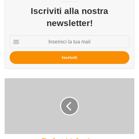
Iscriviti alla nostra
newsletter!
Inserisci
la
tua
mail
The
Captain's
Soapbox