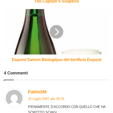
The Captain's Soapbox
Dupont
Saison
Biologique
del
birrificio
Dupont
Dupont Saison Biologique del birrificio Dupont
4 Commenti
h
Fabio2M
a
25 Luglio 2007 alle 00:35
d
PIENAMENTE D’ACCORDO CON QUELLO CHE HA
e
SCRITTTO SCHIGI.