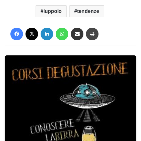
luppolo
tendenze
Facebook
X
LinkedIn
WhatsApp
Condividi via mail
Stampa