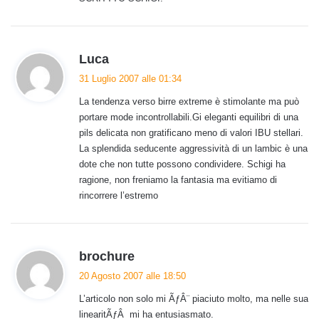
t
t
o
:
h
Luca
a
31 Luglio 2007 alle 01:34
d
La tendenza verso birre extreme è stimolante ma può
e
portare mode incontrollabili.Gi eleganti equilibri di una
t
pils delicata non gratificano meno di valori IBU stellari.
t
La splendida seducente aggressività di un lambic è una
o
dote che non tutte possono condividere. Schigi ha
:
ragione, non freniamo la fantasia ma evitiamo di
rincorrere l’estremo
h
brochure
a
20 Agosto 2007 alle 18:50
d
L’articolo non solo mi ÃƒÂ¨ piaciuto molto, ma nelle sua
e
linearitÃƒÂ mi ha entusiasmato.
t