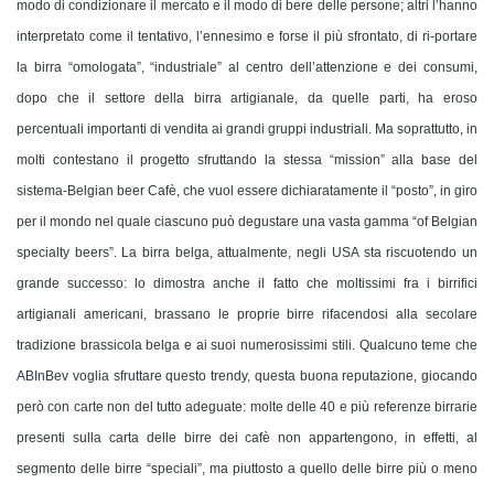
modo di condizionare il mercato e il modo di bere delle persone; altri l’hanno
interpretato come il tentativo, l’ennesimo e forse il più sfrontato, di ri-portare
la birra “omologata”, “industriale” al centro dell’attenzione e dei consumi,
dopo che il settore della birra artigianale, da quelle parti, ha eroso
percentuali importanti di vendita ai grandi gruppi industriali. Ma soprattutto, in
molti contestano il progetto sfruttando la stessa “mission” alla base del
sistema-Belgian beer Cafè, che vuol essere dichiaratamente il “posto”, in giro
per il mondo nel quale ciascuno può degustare una vasta gamma “of Belgian
specialty beers”. La birra belga, attualmente, negli USA sta riscuotendo un
grande successo: lo dimostra anche il fatto che moltissimi fra i birrifici
artigianali americani, brassano le proprie birre rifacendosi alla secolare
tradizione brassicola belga e ai suoi numerosissimi stili. Qualcuno teme che
ABInBev voglia sfruttare questo trendy, questa buona reputazione, giocando
però con carte non del tutto adeguate: molte delle 40 e più referenze birrarie
presenti sulla carta delle birre dei cafè non appartengono, in effetti, al
segmento delle birre “speciali”, ma piuttosto a quello delle birre più o meno