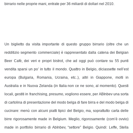
birrario nelle proprie mani, entrate per 36 miliardi di dollari nel 2010.
Un biglietto da visita importante di questo gruppo birrario (oltre che un
redditizio segmento commerciale) è rappresentato dalla catena dei Belgian
Beer Cafè, dei veri e propri bistrot, che ad oggi può contare su 55 punti
vendita sparsi un po’ in tutto il mondo. Quattro in Belgio, diciassette nell’est
europa (Bulgaria, Romania, Ucraina, etc..), altri in Giappone, molti in
Australia e in Nuova Zelanda (in Italia non ce ne sono, al momento). Questi
locali, gestiti in franchising, presumo, vogliono essere, per ABInbev una sorta
di cartolina di presentazione del modo belga di fare birra e del modo belga di
cucinare: menù con alcuni piatti tipici del Belgio, ma, soprattutto carta delle
birre rigorosamente made in Belgium. Meglio, rigorosamente (com’è ovvio)
made in portfolio birrario di AbInbev, “settore” Belgio. Quindi: Leffe, Stella