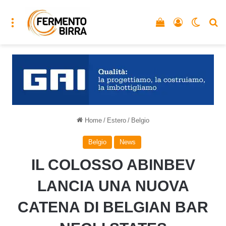
Menu
Vedi il carrello
Accedi
Cambia
C
Home
/
Estero
/
Belgio
Belgio
News
IL COLOSSO ABINBEV
LANCIA UNA NUOVA
CATENA DI BELGIAN BAR