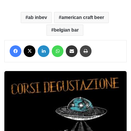
ab inbev
american craft beer
belgian bar
Facebook
X
LinkedIn
WhatsApp
Condividi via mail
Stampa