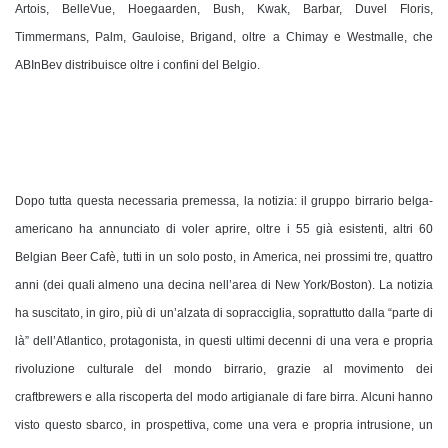
Artois, BelleVue, Hoegaarden, Bush, Kwak, Barbar, Duvel Floris,
Timmermans, Palm, Gauloise, Brigand, oltre a Chimay e Westmalle, che
ABInBev distribuisce oltre i confini del Belgio.
Dopo tutta questa necessaria premessa, la notizia: il gruppo birrario belga-
americano ha annunciato di voler aprire, oltre i 55 già esistenti, altri 60
Belgian Beer Cafè, tutti in un solo posto, in America, nei prossimi tre, quattro
anni (dei quali almeno una decina nell’area di New York/Boston). La notizia
ha suscitato, in giro, più di un’alzata di sopracciglia, soprattutto dalla “parte di
là” dell’Atlantico, protagonista, in questi ultimi decenni di una vera e propria
rivoluzione culturale del mondo birrario, grazie al movimento dei
craftbrewers e alla riscoperta del modo artigianale di fare birra. Alcuni hanno
visto questo sbarco, in prospettiva, come una vera e propria intrusione, un