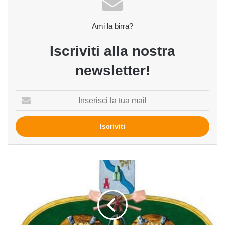
Ami la birra?
Iscriviti alla nostra
newsletter!
Inserisci
la
tua
mail
Bran
del
Birrificio
Montegioco