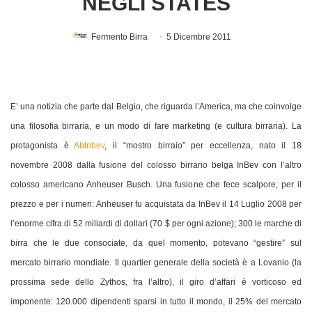
NEGLI STATES
Fermento Birra
5 Dicembre 2011
E’ una notizia che parte dal Belgio, che riguarda l’America, ma che coinvolge
una filosofia birraria, e un modo di fare marketing (e cultura birraria). La
protagonista è
AbInbev
, il “mostro birraio” per eccellenza, nato il 18
novembre 2008 dalla fusione del colosso birrario belga InBev con l’altro
colosso americano Anheuser Busch. Una fusione che fece scalpore, per il
prezzo e per i numeri: Anheuser fu acquistata da InBev il 14 Luglio 2008 per
l’enorme cifra di 52 miliardi di dollari (70 $ per ogni azione); 300 le marche di
birra che le due consociate, da quel momento, potevano “gestire” sul
mercato birrario mondiale. Il quartier generale della società è a Lovanio (la
prossima sede dello Zythos, fra l’altro), il giro d’affari è vorticoso ed
imponente: 120.000 dipendenti sparsi in tutto il mondo, il 25% del mercato