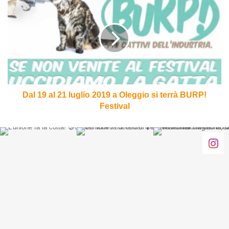
19
al
21
luglio
2019
a
Oleggio
si
terrà
Dal 19 al 21 luglio 2019 a Oleggio si terrà BURP!
BURP!
Festival
Festival