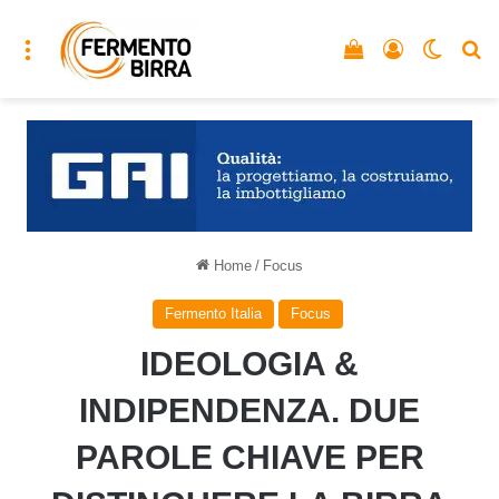
Menu
Vedi il carrello
Accedi
Cambia
C
Home
/
Focus
Fermento Italia
Focus
IDEOLOGIA &
INDIPENDENZA. DUE
PAROLE CHIAVE PER