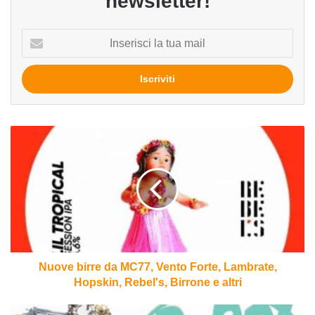
newsletter!
Inserisci
la
tua
mail
Nuove
birre
da
MC77,
Vento
Forte,
Lambrate,
Hopskin,
Rebel's,
Birrone
Nuove birre da MC77, Vento Forte, Lambrate,
e
Hopskin, Rebel's, Birrone e altri
altri
Dal