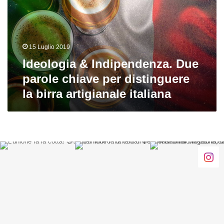
parole
chiave
per
distinguere
15 Luglio 2019
la
birra
Ideologia & Indipendenza. Due
artigianale
parole chiave per distinguere
italiana
la birra artigianale italiana