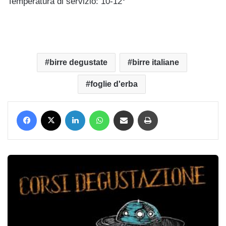
Temperatura di servizio: 10-12°
birre degustate
birre italiane
foglie d'erba
Facebook
X
LinkedIn
WhatsApp
Condividi via mail
Stampa