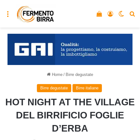
Menu
Vedi il carrello
Accedi
Cambia
C
Home
/
Birre degustate
Birre degustate
Birre italiane
HOT NIGHT AT THE VILLAGE
DEL BIRRIFICIO FOGLIE
D’ERBA