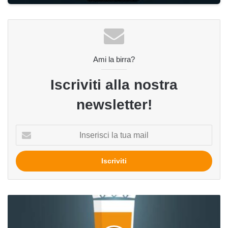
Ami la birra?
Iscriviti alla nostra
newsletter!
Inserisci
la
tua
mail
Birraio
dell'Anno,
a