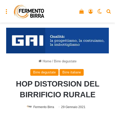
Menu
Vedi il carrello
Accedi
Cambia
C
Home
/
Birre degustate
Birre degustate
Birre italiane
HOP DISTORSION DEL
BIRRIFICIO RURALE
Fermento Birra
29 Gennaio 2021