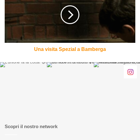
Superbirra!
Spezial
a
Bamberga
Una visita Spezial a Bamberga
Scopri il nostro network