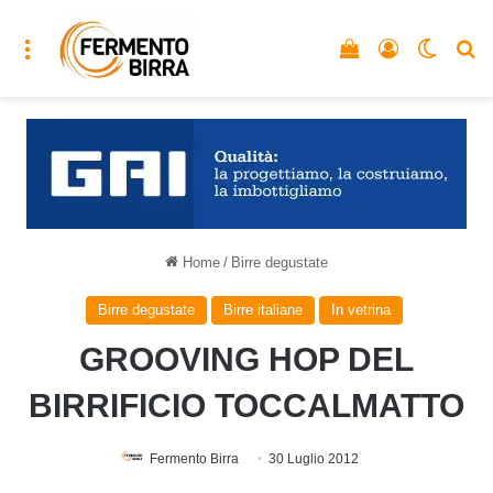
Menu
Vedi il carrello
Accedi
Cambia
C
Home
/
Birre degustate
Birre degustate
Birre italiane
In vetrina
GROOVING HOP DEL
BIRRIFICIO TOCCALMATTO
Fermento Birra
30 Luglio 2012