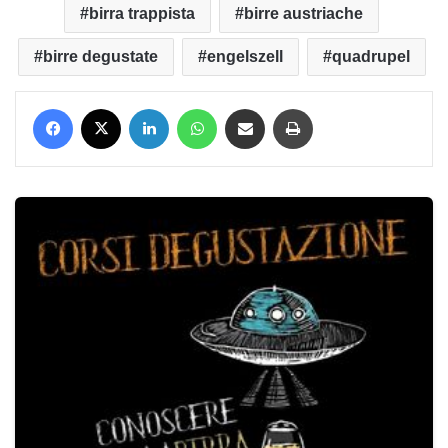
birra trappista
birre austriache
birre degustate
engelszell
quadrupel
Facebook
X
LinkedIn
WhatsApp
Condividi via mail
Stampa