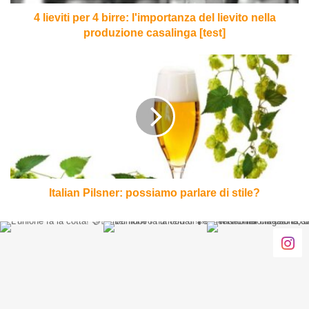
nella
produzione
4 lieviti per 4 birre: l'importanza del lievito nella
casalinga
produzione casalinga [test]
[test]
Italian
Pilsner:
possiamo
parlare
di
stile?
Italian Pilsner: possiamo parlare di stile?