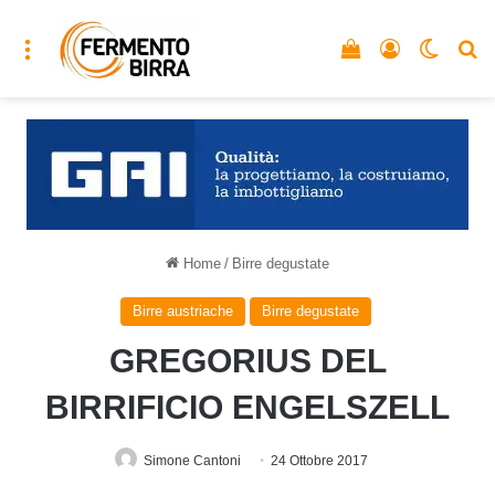
Menu
Vedi il carrello
Accedi
Cambia
C
Home
/
Birre degustate
Birre austriache
Birre degustate
GREGORIUS DEL
BIRRIFICIO ENGELSZELL
Simone Cantoni
24 Ottobre 2017