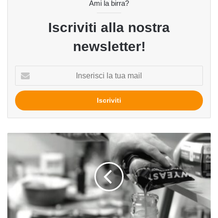
Ami la birra?
Iscriviti alla nostra
newsletter!
Inserisci
la
tua
mail
4
lieviti
per
4
birre:
l'importanza
del
lievito