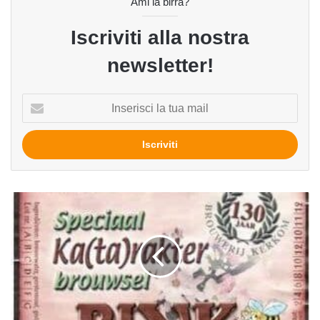
Ami la birra?
Iscriviti alla nostra
newsletter!
Inserisci
la
tua
mail
Bink
Bloesem
Ka(ta)rakter
del
birrificio
Kerkom