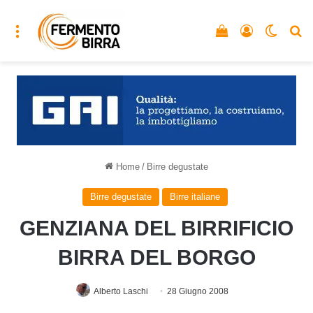
Menu
Vedi il carrello
Accedi
Cambia
C
Home
/
Birre degustate
Birre degustate
Birre italiane
GENZIANA DEL BIRRIFICIO
BIRRA DEL BORGO
Alberto Laschi
28 Giugno 2008