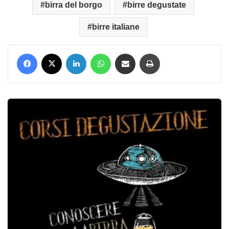
birra del borgo
birre degustate
birre italiane
Facebook
X
LinkedIn
WhatsApp
Condividi via mail
Stampa