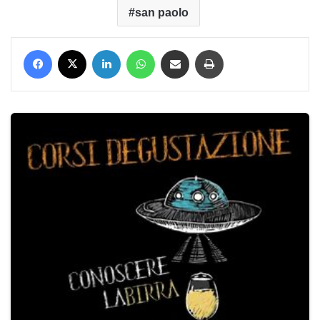
san paolo
Facebook
X
LinkedIn
WhatsApp
Condividi via mail
Stampa