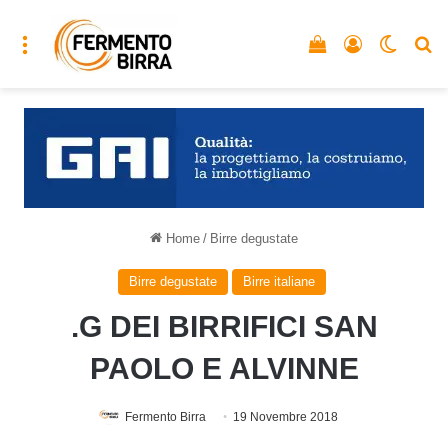
Menu
Vedi il carrello
Accedi
Cambia
C
Home
/
Birre degustate
Birre degustate
Birre italiane
.G DEI BIRRIFICI SAN
PAOLO E ALVINNE
Fermento Birra
19 Novembre 2018