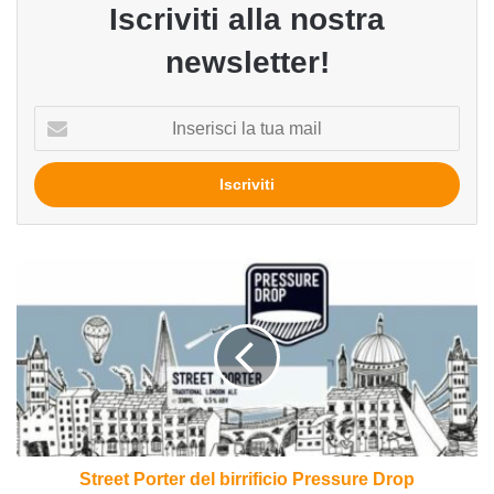
Iscriviti alla nostra
newsletter!
Inserisci
la
tua
mail
Street
Porter
del
birrificio
Pressure
Drop
Street Porter del birrificio Pressure Drop