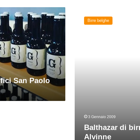
Balthazar
di
Birre belghe
birrificio
Alvinne
ifici San Paolo
3 Gennaio 2009
Balthazar di birr
Alvinne