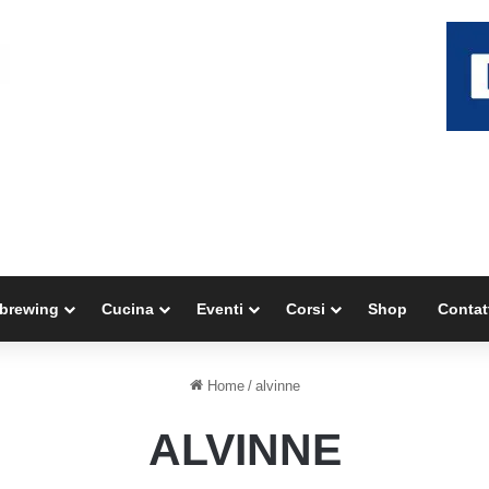
brewing
Cucina
Eventi
Corsi
Shop
Contat
Home
/
alvinne
ALVINNE